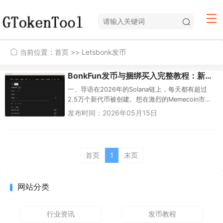
当前位置：
首页
>> Letsbonk发币
BonkFun发币与捆绑买入完整教程：新手从零到一指南（2026最新版）
一、导语在2026年的Solana链上，每天都有超过
2.5万个新代币被创建。想在激烈的Memecoin市场
中抢占先机，仅凭一个“好名字”远远不够——发币的
发布时间：2026年05月15日
速度、...
首页
1
末页
网站分类
行业资讯
发币教程