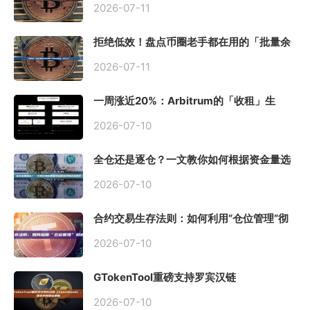
2026-07-11
拒绝低效！盘点币圈老手都在用的「批量余
额查询」终极工具
2026-07-11
一周涨近20%：Arbitrum的「收租」生
意，因Robinhood Chain一夜盘活
2026-07-10
全仓还是逐仓？一文教你如何根据资金量选
择保证金模式
2026-07-10
合约交易生存法则：如何利用“仓位管理”彻
底告别爆仓？
2026-07-10
GTokenTool重磅支持罗宾汉链
（Robinhood），一键发币教程全解析
2026-07-10