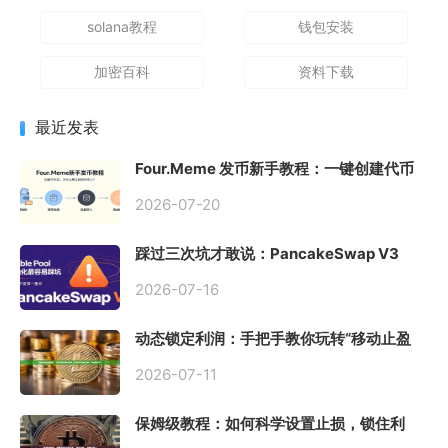
solana教程
钱包安装
加密百科
资料下载
最近发表
Four.Meme 发币新手教程：一键创建代币
同步买入，告别手动踩坑
2026-07-20
踩过三次坑才敢说：PancakeSwap V3
Stable Pool 最容易翻车的不是手续费，是
初始化
2026-07-16
动态锁定利润：手把手教你玩转“移动止盈
止损”高级技巧
2026-07-11
保姆级教程：如何科学设置止损，锁住利
润、斩断亏损？