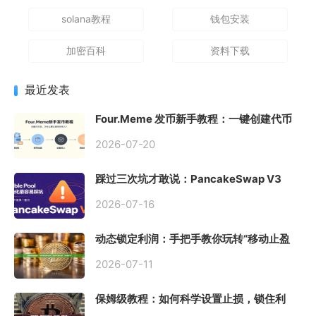
solana教程
钱包安装
加密百科
资料下载
最近发表
Four.Meme 发币新手教程：一键创建代币
同步买入，告别手动踩坑
2026-07-20
踩过三次坑才敢说：PancakeSwap V3
Stable Pool 最容易翻车的不是手续费，是
初始化
2026-07-16
动态锁定利润：手把手教你玩转“移动止盈
止损”高级技巧
2026-07-11
保姆级教程：如何科学设置止损，锁住利
润、斩断亏损？