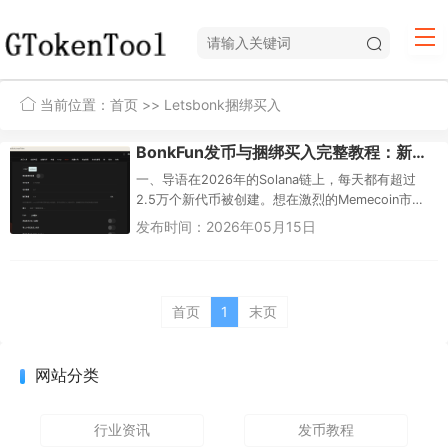
当前位置：
首页
>> Letsbonk捆绑买入
BonkFun发币与捆绑买入完整教程：新手从零到一指南（2026最新版）
一、导语在2026年的Solana链上，每天都有超过
2.5万个新代币被创建。想在激烈的Memecoin市场
中抢占先机，仅凭一个“好名字”远远不够——发币的
发布时间：2026年05月15日
速度、...
首页
1
末页
网站分类
行业资讯
发币教程