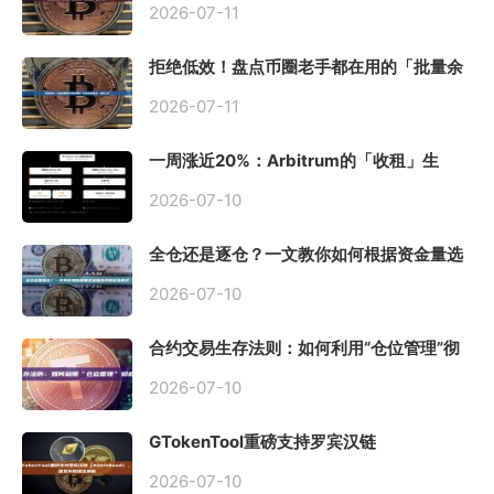
2026-07-11
拒绝低效！盘点币圈老手都在用的「批量余
额查询」终极工具
2026-07-11
一周涨近20%：Arbitrum的「收租」生
意，因Robinhood Chain一夜盘活
2026-07-10
全仓还是逐仓？一文教你如何根据资金量选
择保证金模式
2026-07-10
合约交易生存法则：如何利用“仓位管理”彻
底告别爆仓？
2026-07-10
GTokenTool重磅支持罗宾汉链
（Robinhood），一键发币教程全解析
2026-07-10