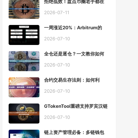
拒绝低效！盘点币圈老手都在
用的「批量余额查询」终极工
具
2026-07-11
一周涨近20%：Arbitrum的
「收租」生意，因Robinhood
Chain一夜盘活
2026-07-10
全仓还是逐仓？一文教你如何
根据资金量选择保证金模式
2026-07-10
合约交易生存法则：如何利
用“仓位管理”彻底告别爆仓？
2026-07-10
GTokenTool重磅支持罗宾汉链
（Robinhood），一键发币教
程全解析
2026-07-10
链上资产管理必备：多链钱包
一键批量归集工具与操作指南