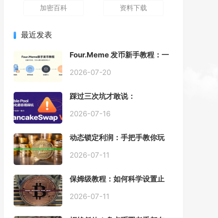
加密百科
资料下载
最近发表
Four.Meme 发币新手教程：一
键创建代币同步买入，告别手
动踩坑
2026-07-20
踩过三次坑才敢说：
PancakeSwap V3 Stable
Pool 最容易翻车的不是手续
2026-07-16
费，是初始化
动态锁定利润：手把手教你玩
转“移动止盈止损”高级技巧
2026-07-11
保姆级教程：如何科学设置止
损，锁住利润、斩断亏损？
2026-07-11