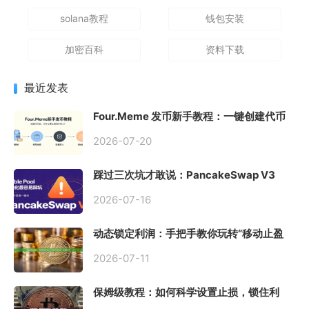
solana教程
钱包安装
加密百科
资料下载
最近发表
Four.Meme 发币新手教程：一键创建代币
同步买入，告别手动踩坑
2026-07-20
踩过三次坑才敢说：PancakeSwap V3
Stable Pool 最容易翻车的不是手续费，是
初始化
2026-07-16
动态锁定利润：手把手教你玩转“移动止盈
止损”高级技巧
2026-07-11
保姆级教程：如何科学设置止损，锁住利
润、斩断亏损？