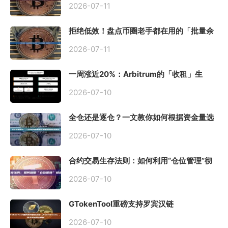
2026-07-11
拒绝低效！盘点币圈老手都在用的「批量余
额查询」终极工具
2026-07-11
一周涨近20%：Arbitrum的「收租」生
意，因Robinhood Chain一夜盘活
2026-07-10
全仓还是逐仓？一文教你如何根据资金量选
择保证金模式
2026-07-10
合约交易生存法则：如何利用“仓位管理”彻
底告别爆仓？
2026-07-10
GTokenTool重磅支持罗宾汉链
（Robinhood），一键发币教程全解析
2026-07-10