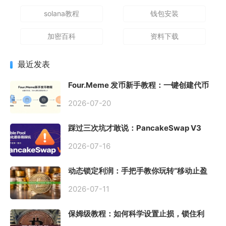
solana教程
钱包安装
加密百科
资料下载
最近发表
Four.Meme 发币新手教程：一键创建代币
同步买入，告别手动踩坑
2026-07-20
踩过三次坑才敢说：PancakeSwap V3
Stable Pool 最容易翻车的不是手续费，是
初始化
2026-07-16
动态锁定利润：手把手教你玩转“移动止盈
止损”高级技巧
2026-07-11
保姆级教程：如何科学设置止损，锁住利
润、斩断亏损？