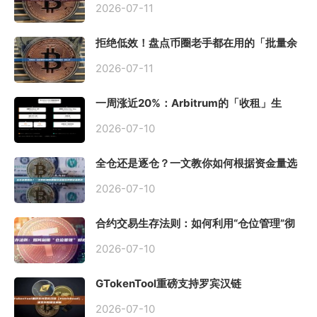
2026-07-11
拒绝低效！盘点币圈老手都在用的「批量余
额查询」终极工具
2026-07-11
一周涨近20%：Arbitrum的「收租」生
意，因Robinhood Chain一夜盘活
2026-07-10
全仓还是逐仓？一文教你如何根据资金量选
择保证金模式
2026-07-10
合约交易生存法则：如何利用“仓位管理”彻
底告别爆仓？
2026-07-10
GTokenTool重磅支持罗宾汉链
（Robinhood），一键发币教程全解析
2026-07-10