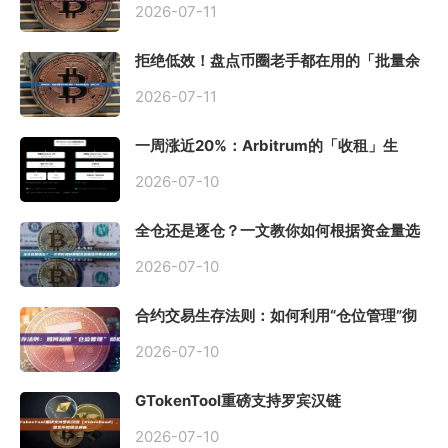
2026-07-11
拒绝低效！盘点币圈老手都在用的「批量余
额查询」终极工具
2026-07-11
一周涨近20%：Arbitrum的「收租」生
意，因Robinhood Chain一夜盘活
2026-07-10
全仓还是逐仓？一文教你如何根据资金量选
择保证金模式
2026-07-10
合约交易生存法则：如何利用“仓位管理”彻
底告别爆仓？
2026-07-10
GTokenTool重磅支持罗宾汉链
（Robinhood），一键发币教程全解析
2026-07-10