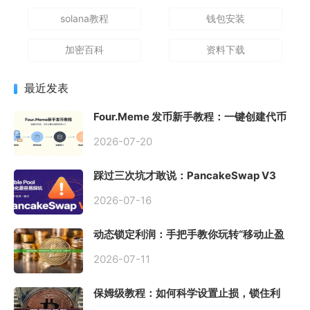
solana教程
钱包安装
加密百科
资料下载
最近发表
Four.Meme 发币新手教程：一键创建代币
同步买入，告别手动踩坑
2026-07-20
踩过三次坑才敢说：PancakeSwap V3
Stable Pool 最容易翻车的不是手续费，是
初始化
2026-07-16
动态锁定利润：手把手教你玩转“移动止盈
止损”高级技巧
2026-07-11
保姆级教程：如何科学设置止损，锁住利
润、斩断亏损？