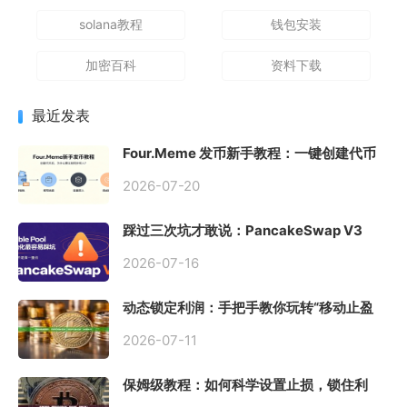
solana教程
钱包安装
加密百科
资料下载
最近发表
Four.Meme 发币新手教程：一键创建代币
同步买入，告别手动踩坑
2026-07-20
踩过三次坑才敢说：PancakeSwap V3
Stable Pool 最容易翻车的不是手续费，是
初始化
2026-07-16
动态锁定利润：手把手教你玩转“移动止盈
止损”高级技巧
2026-07-11
保姆级教程：如何科学设置止损，锁住利
润、斩断亏损？