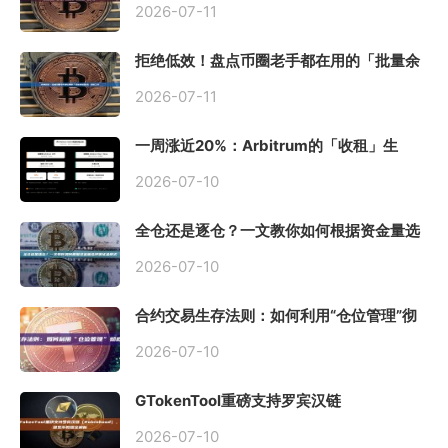
2026-07-11
拒绝低效！盘点币圈老手都在用的「批量余
额查询」终极工具
2026-07-11
一周涨近20%：Arbitrum的「收租」生
意，因Robinhood Chain一夜盘活
2026-07-10
全仓还是逐仓？一文教你如何根据资金量选
择保证金模式
2026-07-10
合约交易生存法则：如何利用“仓位管理”彻
底告别爆仓？
2026-07-10
GTokenTool重磅支持罗宾汉链
（Robinhood），一键发币教程全解析
2026-07-10