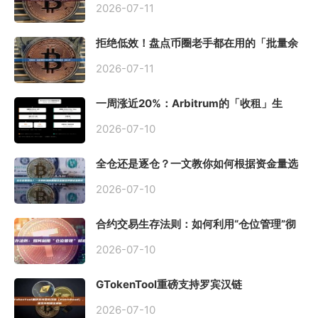
2026-07-11
拒绝低效！盘点币圈老手都在用的「批量余
额查询」终极工具
2026-07-11
一周涨近20%：Arbitrum的「收租」生
意，因Robinhood Chain一夜盘活
2026-07-10
全仓还是逐仓？一文教你如何根据资金量选
择保证金模式
2026-07-10
合约交易生存法则：如何利用“仓位管理”彻
底告别爆仓？
2026-07-10
GTokenTool重磅支持罗宾汉链
（Robinhood），一键发币教程全解析
2026-07-10