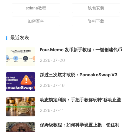
solana教程
钱包安装
加密百科
资料下载
最近发表
Four.Meme 发币新手教程：一键创建代币
同步买入，告别手动踩坑
2026-07-20
踩过三次坑才敢说：PancakeSwap V3
Stable Pool 最容易翻车的不是手续费，是
初始化
2026-07-16
动态锁定利润：手把手教你玩转“移动止盈
止损”高级技巧
2026-07-11
保姆级教程：如何科学设置止损，锁住利
润、斩断亏损？