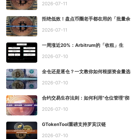
2026-07-11
拒绝低效！盘点币圈老手都在用的「批量余
额查询」终极工具
2026-07-11
一周涨近20%：Arbitrum的「收租」生
意，因Robinhood Chain一夜盘活
2026-07-10
全仓还是逐仓？一文教你如何根据资金量选
择保证金模式
2026-07-10
合约交易生存法则：如何利用“仓位管理”彻
底告别爆仓？
2026-07-10
GTokenTool重磅支持罗宾汉链
（Robinhood），一键发币教程全解析
2026-07-10