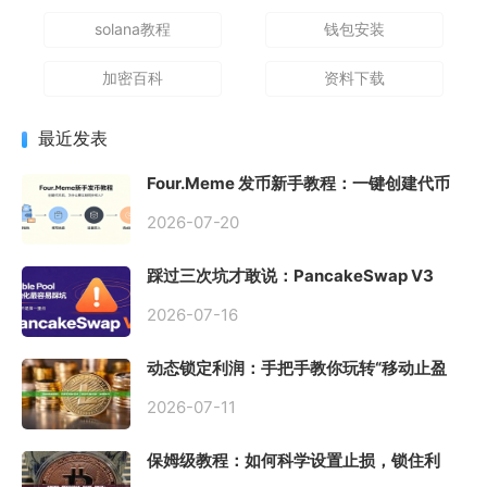
solana教程
钱包安装
加密百科
资料下载
最近发表
Four.Meme 发币新手教程：一键创建代币
同步买入，告别手动踩坑
2026-07-20
踩过三次坑才敢说：PancakeSwap V3
Stable Pool 最容易翻车的不是手续费，是
初始化
2026-07-16
动态锁定利润：手把手教你玩转“移动止盈
止损”高级技巧
2026-07-11
保姆级教程：如何科学设置止损，锁住利
润、斩断亏损？