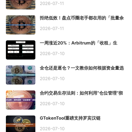
2026-07-11
拒绝低效！盘点币圈老手都在用的「批量余
额查询」终极工具
2026-07-11
一周涨近20%：Arbitrum的「收租」生
意，因Robinhood Chain一夜盘活
2026-07-10
全仓还是逐仓？一文教你如何根据资金量选
择保证金模式
2026-07-10
合约交易生存法则：如何利用“仓位管理”彻
底告别爆仓？
2026-07-10
GTokenTool重磅支持罗宾汉链
（Robinhood），一键发币教程全解析
2026-07-10