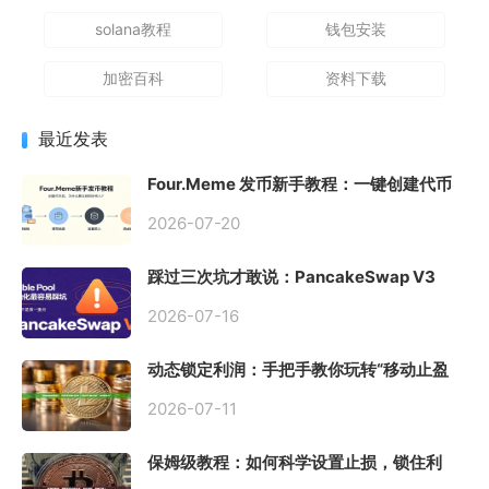
solana教程
钱包安装
加密百科
资料下载
最近发表
Four.Meme 发币新手教程：一键创建代币
同步买入，告别手动踩坑
2026-07-20
踩过三次坑才敢说：PancakeSwap V3
Stable Pool 最容易翻车的不是手续费，是
初始化
2026-07-16
动态锁定利润：手把手教你玩转“移动止盈
止损”高级技巧
2026-07-11
保姆级教程：如何科学设置止损，锁住利
润、斩断亏损？