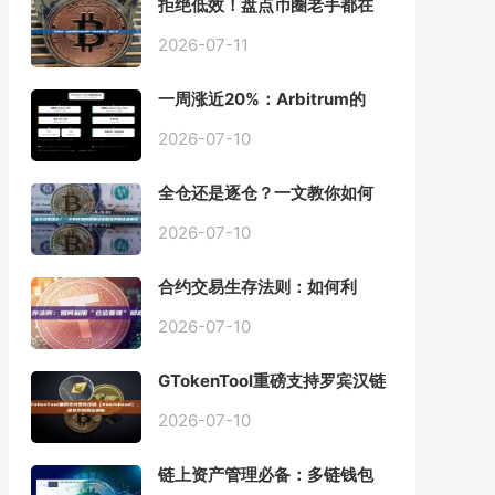
拒绝低效！盘点币圈老手都在
用的「批量余额查询」终极工
具
2026-07-11
一周涨近20%：Arbitrum的
「收租」生意，因Robinhood
Chain一夜盘活
2026-07-10
全仓还是逐仓？一文教你如何
根据资金量选择保证金模式
2026-07-10
合约交易生存法则：如何利
用“仓位管理”彻底告别爆仓？
2026-07-10
GTokenTool重磅支持罗宾汉链
（Robinhood），一键发币教
程全解析
2026-07-10
链上资产管理必备：多链钱包
一键批量归集工具与操作指南