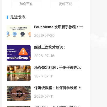
加密百科
资料下载
最近发表
Four.Meme 发币新手教程：一
键创建代币同步买入，告别手
动踩坑
2026-07-20
踩过三次坑才敢说：
PancakeSwap V3 Stable
Pool 最容易翻车的不是手续
2026-07-16
费，是初始化
动态锁定利润：手把手教你玩
转“移动止盈止损”高级技巧
2026-07-11
保姆级教程：如何科学设置止
损，锁住利润、斩断亏损？
2026-07-11