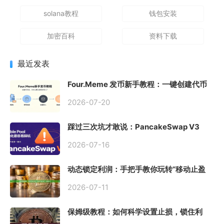
solana教程
钱包安装
加密百科
资料下载
最近发表
Four.Meme 发币新手教程：一键创建代币
同步买入，告别手动踩坑
2026-07-20
踩过三次坑才敢说：PancakeSwap V3
Stable Pool 最容易翻车的不是手续费，是
初始化
2026-07-16
动态锁定利润：手把手教你玩转“移动止盈
止损”高级技巧
2026-07-11
保姆级教程：如何科学设置止损，锁住利
润、斩断亏损？