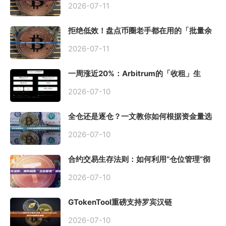
2026-07-11
拒绝低效！盘点币圈老手都在用的「批量余
额查询」终极工具
2026-07-11
一周涨近20%：Arbitrum的「收租」生
意，因Robinhood Chain一夜盘活
2026-07-10
全仓还是逐仓？一文教你如何根据资金量选
择保证金模式
2026-07-10
合约交易生存法则：如何利用“仓位管理”彻
底告别爆仓？
2026-07-10
GTokenTool重磅支持罗宾汉链
（Robinhood），一键发币教程全解析
2026-07-10