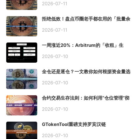
2026-07-11
拒绝低效！盘点币圈老手都在用的「批量余
额查询」终极工具
2026-07-11
一周涨近20%：Arbitrum的「收租」生
意，因Robinhood Chain一夜盘活
2026-07-10
全仓还是逐仓？一文教你如何根据资金量选
择保证金模式
2026-07-10
合约交易生存法则：如何利用“仓位管理”彻
底告别爆仓？
2026-07-10
GTokenTool重磅支持罗宾汉链
（Robinhood），一键发币教程全解析
2026-07-10