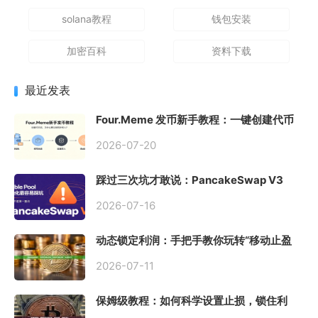
solana教程
钱包安装
加密百科
资料下载
最近发表
Four.Meme 发币新手教程：一键创建代币
同步买入，告别手动踩坑
2026-07-20
踩过三次坑才敢说：PancakeSwap V3
Stable Pool 最容易翻车的不是手续费，是
初始化
2026-07-16
动态锁定利润：手把手教你玩转“移动止盈
止损”高级技巧
2026-07-11
保姆级教程：如何科学设置止损，锁住利
润、斩断亏损？