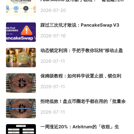
同步买入，告别手动踩坑
2026-07-20
踩过三次坑才敢说：PancakeSwap V3
Stable Pool 最容易翻车的不是手续费，是
初始化
2026-07-16
动态锁定利润：手把手教你玩转“移动止盈
止损”高级技巧
2026-07-11
保姆级教程：如何科学设置止损，锁住利
润、斩断亏损？
2026-07-11
拒绝低效！盘点币圈老手都在用的「批量余
额查询」终极工具
2026-07-11
一周涨近20%：Arbitrum的「收租」生
意，因Robinhood Chain一夜盘活