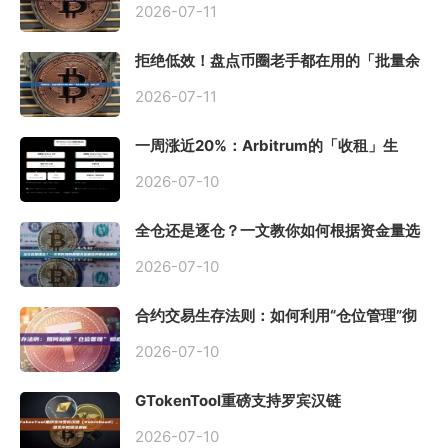
2026-07-11
拒绝低效！盘点币圈老手都在用的「批量余
额查询」终极工具
2026-07-11
一周涨近20%：Arbitrum的「收租」生
意，因Robinhood Chain一夜盘活
2026-07-10
全仓还是逐仓？一文教你如何根据资金量选
择保证金模式
2026-07-10
合约交易生存法则：如何利用“仓位管理”彻
底告别爆仓？
2026-07-10
GTokenTool重磅支持罗宾汉链
（Robinhood），一键发币教程全解析
2026-07-10