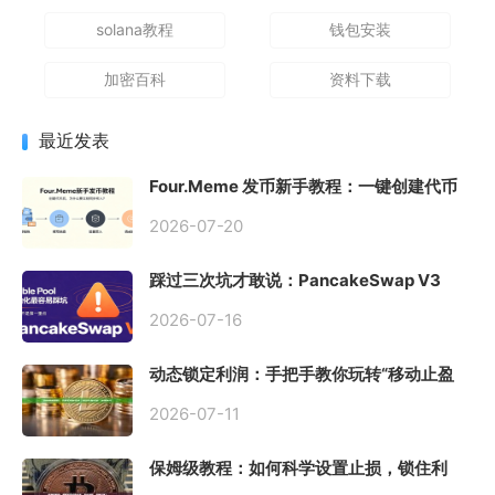
solana教程
钱包安装
加密百科
资料下载
最近发表
Four.Meme 发币新手教程：一键创建代币
同步买入，告别手动踩坑
2026-07-20
踩过三次坑才敢说：PancakeSwap V3
Stable Pool 最容易翻车的不是手续费，是
初始化
2026-07-16
动态锁定利润：手把手教你玩转“移动止盈
止损”高级技巧
2026-07-11
保姆级教程：如何科学设置止损，锁住利
润、斩断亏损？