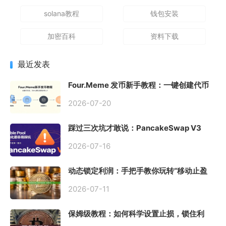
solana教程
钱包安装
加密百科
资料下载
最近发表
Four.Meme 发币新手教程：一键创建代币
同步买入，告别手动踩坑
2026-07-20
踩过三次坑才敢说：PancakeSwap V3
Stable Pool 最容易翻车的不是手续费，是
初始化
2026-07-16
动态锁定利润：手把手教你玩转“移动止盈
止损”高级技巧
2026-07-11
保姆级教程：如何科学设置止损，锁住利
润、斩断亏损？