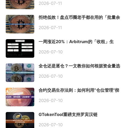
2026-07-11
拒绝低效！盘点币圈老手都在用的「批量余
额查询」终极工具
2026-07-11
一周涨近20%：Arbitrum的「收租」生
意，因Robinhood Chain一夜盘活
2026-07-10
全仓还是逐仓？一文教你如何根据资金量选
择保证金模式
2026-07-10
合约交易生存法则：如何利用“仓位管理”彻
底告别爆仓？
2026-07-10
GTokenTool重磅支持罗宾汉链
（Robinhood），一键发币教程全解析
2026-07-10