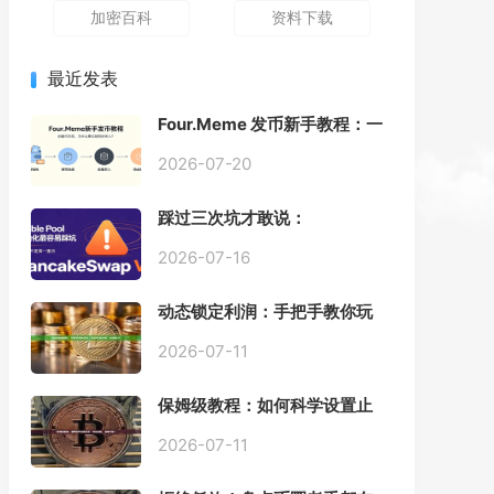
加密百科
资料下载
最近发表
Four.Meme 发币新手教程：一
键创建代币同步买入，告别手
动踩坑
2026-07-20
踩过三次坑才敢说：
PancakeSwap V3 Stable
Pool 最容易翻车的不是手续
2026-07-16
费，是初始化
动态锁定利润：手把手教你玩
转“移动止盈止损”高级技巧
2026-07-11
保姆级教程：如何科学设置止
损，锁住利润、斩断亏损？
2026-07-11