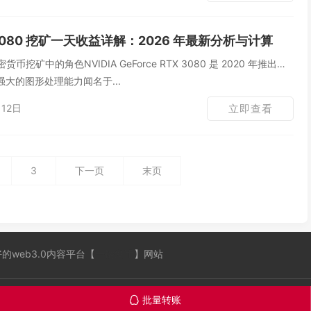
 3080 挖矿一天收益详解：2026 年最新分析与计算
货币挖矿中的角色NVIDIA GeForce RTX 3080 是 2020 年推出的
大的图形处理能力闻名于...
12日
立即查看
3
下一页
末页
 全网最好的web3.0内容平台【
一键发币
】网站
批量转账
󦊱