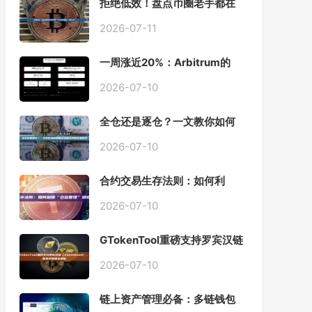
拒绝低效！盘点币圈老手都在
用的「批量余额查询」终极工
具
2026-07-11
一周涨近20%：Arbitrum的
「收租」生意，因Robinhood
Chain一夜盘活
2026-07-10
全仓还是逐仓？一文教你如何
根据资金量选择保证金模式
2026-07-10
合约交易生存法则：如何利
用“仓位管理”彻底告别爆仓？
2026-07-10
GTokenTool重磅支持罗宾汉链
（Robinhood），一键发币教
程全解析
2026-07-10
链上资产管理必备：多链钱包
一键批量归集工具与操作指南