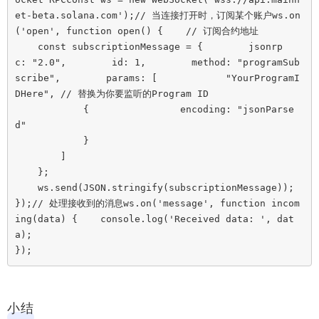
et-beta.solana.com');// 当连接打开时，订阅某个账户ws.on
('open', function open() {    // 订阅合约地址

    const subscriptionMessage = {        jsonrp
c: "2.0",        id: 1,        method: "programSub
scribe",        params: [            "YourProgramI
DHere", // 替换为你要监听的Program ID

            {                encoding: "jsonParse
d"

            }

        ]

    };

    ws.send(JSON.stringify(subscriptionMessage));

});// 处理接收到的消息ws.on('message', function incom
ing(data) {    console.log('Received data: ', dat
a);

});
小结