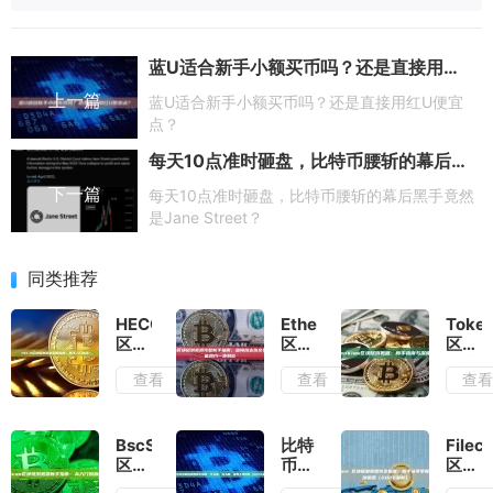
蓝U适合新手小额买币吗？还是直接用红U便宜点？
上一篇
蓝U适合新手小额买币吗？还是直接用红U便宜
点？
每天10点准时砸盘，比特币腰斩的幕后黑手竟然是Jane Street？
下一篇
每天10点准时砸盘，比特币腰斩的幕后黑手竟然
是Jane Street？
同类推荐
HECO
Etherscan
Toke
区块
区块
区块
链浏
链浏
链浏
查看
查看
查
览器
览器
览
全面
完整
器：
指
新手
新手
南：
指
指南
BscScan
比特
Fileco
新手
南：
与深
区块
币区
区块
入门
查询
度解
链浏
块链
链浏