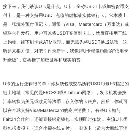
接下来，我们谈谈U卡是什么。U卡，全称USDT卡或加密货币支
付卡，是一种支持用USDT充值的虚拟或实体银行卡。它本质上
是一张境外预付借记卡，通常与Visa、Mastercard（万事达）或
银联合作发行。用户可以将USDT充值到卡上，然后直接用于线
上购物、线下刷卡或ATM取现，而无需先将USDT换成法币。这
听起来很方便，对吧？作为新手，我觉得U卡就像币圈的“信用卡
升级版”，它桥接了加密世界和现实消费。
U卡的运行逻辑很简单：你从钱包或交易所转USDT到U卡指定的
链上地址（常见的是ERC-20或Arbitrum网络），发卡机构会按
汇率转换为美元或欧元等法币，存入你的卡账户。然后，你就可
以在全球支持Visa/Mastercard的商户消费了。有些U卡如与
Fait24合作的，还能直接绑定钱包，实现即时扣款 。主流U卡类
型包括虚拟卡（适合小额在线支付）、实体卡（适合大额线下消