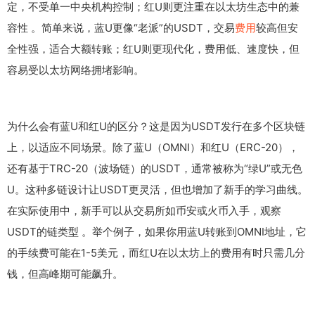
定，不受单一中央机构控制；红U则更注重在以太坊生态中的兼
容性 。简单来说，蓝U更像“老派”的USDT，交易
费用
较高但安
全性强，适合大额转账；红U则更现代化，费用低、速度快，但
容易受以太坊网络拥堵影响。
为什么会有蓝U和红U的区分？这是因为USDT发行在多个区块链
上，以适应不同场景。除了蓝U（OMNI）和红U（ERC-20），
还有基于TRC-20（波场链）的USDT，通常被称为“绿U”或无色
U。这种多链设计让USDT更灵活，但也增加了新手的学习曲线。
在实际使用中，新手可以从交易所如币安或火币入手，观察
USDT的链类型 。举个例子，如果你用蓝U转账到OMNI地址，它
的手续费可能在1-5美元，而红U在以太坊上的费用有时只需几分
钱，但高峰期可能飙升。