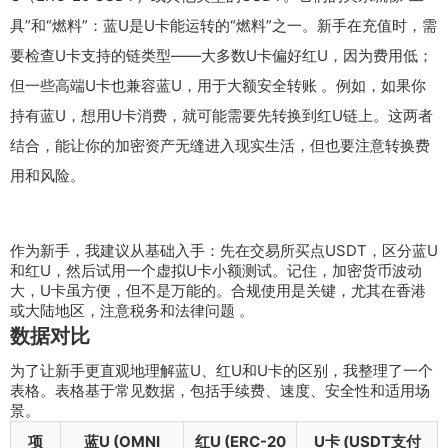
具”和“燃料”：蓝U是U卡能运转的“燃料”之一。新手在充值时，需
要检查U卡支持的链类型——大多数U卡偏好红U，因为费用低；
但一些高端U卡也兼容蓝U，用于大额安全转账 。例如，如果你
持有蓝U，想用U卡消费，就可能需要先转换到红U链上。这两者
结合，能让你的加密资产无缝进入现实生活，但也要注意转换费
用和风险。
作为新手，我建议从基础入手：先在交易所买点USDT，区分蓝U
和红U，然后试用一个虚拟U卡小额测试。记住，加密货币波动
大，U卡虽方便，但不是万能的。合规使用是关键，尤其在香港
或大陆地区，注意税务和法律问题 。
数据对比
为了让新手更直观地理解蓝U、红U和U卡的区别，我整理了一个
表格。表格基于常见数据，包括手续费、速度、安全性和适用场
景。
项
蓝U (OMNI
红U (ERC-20
U卡 (USDT支付