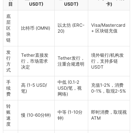
目
USDT)
USDT)
卡)
底
层
以太坊 (ERC-
Visa/Mastercard
区
比特币 (OMNI)
+ 区块链充值
20)
块
链
发
Tether直接发
境外银行/机构发
行
Tether发行，
行，市场需求
行，支持多链
方
注重合规透明
决定
USDT
式
手
中低 (0.1-2
高 (1-5 USD/
充值1-2%，消费
续
USD/笔，视
笔)
0-1%，取现2-5%
费
网络)
转
账
中等 (1-10分
即时消费，取现视
慢 (10-60分钟)
速
钟)
ATM
度