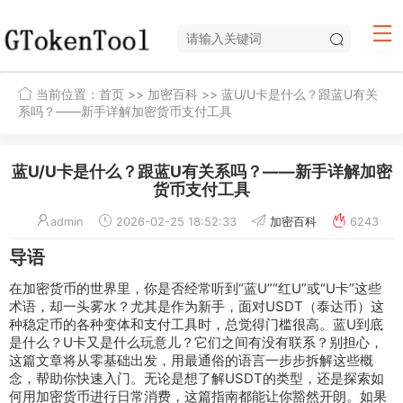
当前位置：
首页
>>
加密百科
>> 蓝U/U卡是什么？跟蓝U有关
系吗？——新手详解加密货币支付工具
蓝U/U卡是什么？跟蓝U有关系吗？——新手详解加密
货币支付工具
admin
2026-02-25 18:52:33
加密百科
6243
导语
在加密货币的世界里，你是否经常听到“蓝U”“红U”或“U卡”这些
术语，却一头雾水？尤其是作为新手，面对USDT（泰达币）这
种稳定币的各种变体和支付工具时，总觉得门槛很高。蓝U到底
是什么？U卡又是什么玩意儿？它们之间有没有联系？别担心，
这篇文章将从零基础出发，用最通俗的语言一步步拆解这些概
念，帮助你快速入门。无论是想了解USDT的类型，还是探索如
何用加密货币进行日常消费，这篇指南都能让你豁然开朗。如果