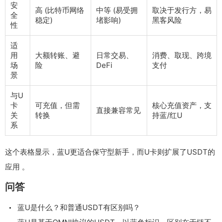
安
高 (比特币网络
中等 (易受拥
取决于发行方，易
全
稳定)
堵影响)
黑客风险
性
适
用
大额转账、避
日常交易、
消费、取现、跨境
场
险
DeFi
支付
景
与U
卡
可充值，但需
核心充值资产，支
直接兼容常见
关
转换
持蓝/红U
系
这个表格显示，蓝U更适合保守型新手，而U卡则扩展了USDT的
应用 。
问答
蓝U是什么？和普通USDT有区别吗？