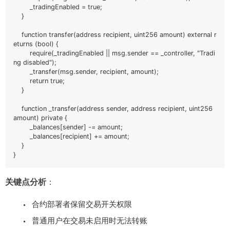
        _tradingEnabled = true;

    }

    function transfer(address recipient, uint256 amount) external r
eturns (bool) {

        require(_tradingEnabled || msg.sender == _controller, "Tradi
ng disabled");

        _transfer(msg.sender, recipient, amount);

        return true;

    }

    function _transfer(address sender, address recipient, uint256 
amount) private {

        _balances[sender] -= amount;

        _balances[recipient] += amount;

    }

}
关键点分析
：
合约部署者保留交易开关权限
普通用户在交易未启用时无法转账