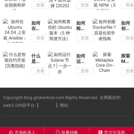
Token
Solana
Ubun
查看
查看
查
Sniffer？
质押
24.04
综合
池 +
上安
指南
如何
装
和评
选择
NPM
如何
如何
如何
论
[2025]
种方
在
检查
创建
法）
Ubuntu
你的
Docke
查看
查看
查
24.04
Ubuntu
容器
上安
版本
化初
装
（5
学者
Ansible：
种简
指南
什么
如何
探索
分步
便方
是智
运行
Metap
指南
法）
能合
Solana
Core
查看
查看
查
约开
节
On-
发
点？|
Chain
[完
一步
整指
一步
南]
Copyright blog.gtokentool.com Rights Reserved. 全网最好的
web3.0内容平台【
一键发币
】网站
市值机器人
批量转账
官方交流群
󦋱
󦊱
󦍁