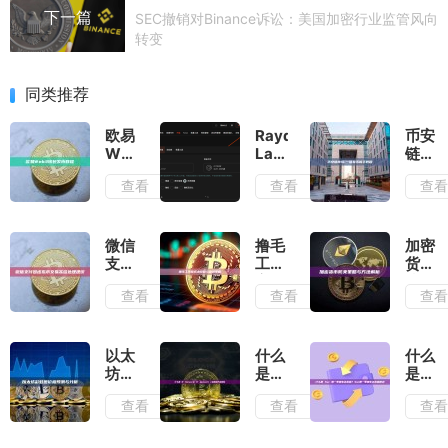
下一篇
SEC撤销对Binance诉讼：美国加密行业监管风向
转变
同类推荐
欧易
Raydium
币安
Web3
LaunchLab
链
钱包
批量
BSC
查看
查看
查
发币
交易
一键
教程
｜刷
发币
交易
新手
量｜
教程
微信
撸毛
加密
防夹
支付
工作
货币
刷量
因虚
室成
防夹
查看
查看
查
｜快
拟币
本控
策略
速安
交易
制与
与方
全无
冻结
盈利
法解
延时
处理
策略
析
以太
什么
什么
建议
坊彩
是
是
虹图
B²
Sui
查看
查看
查
价格
Network？
第一
预测
B²
季度
与分
Network
生态