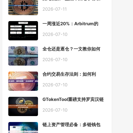
用的「批量余额查询」终极工
具
2026-07-11
一周涨近20%：Arbitrum的
「收租」生意，因Robinhood
Chain一夜盘活
2026-07-10
全仓还是逐仓？一文教你如何
根据资金量选择保证金模式
2026-07-10
合约交易生存法则：如何利
用“仓位管理”彻底告别爆仓？
2026-07-10
GTokenTool重磅支持罗宾汉链
（Robinhood），一键发币教
程全解析
2026-07-10
链上资产管理必备：多链钱包
一键批量归集工具与操作指南