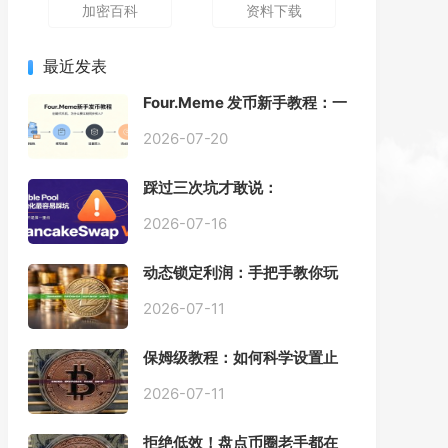
加密百科
资料下载
最近发表
Four.Meme 发币新手教程：一
键创建代币同步买入，告别手
动踩坑
2026-07-20
踩过三次坑才敢说：
PancakeSwap V3 Stable
Pool 最容易翻车的不是手续
2026-07-16
费，是初始化
动态锁定利润：手把手教你玩
转“移动止盈止损”高级技巧
2026-07-11
保姆级教程：如何科学设置止
损，锁住利润、斩断亏损？
2026-07-11
拒绝低效！盘点币圈老手都在