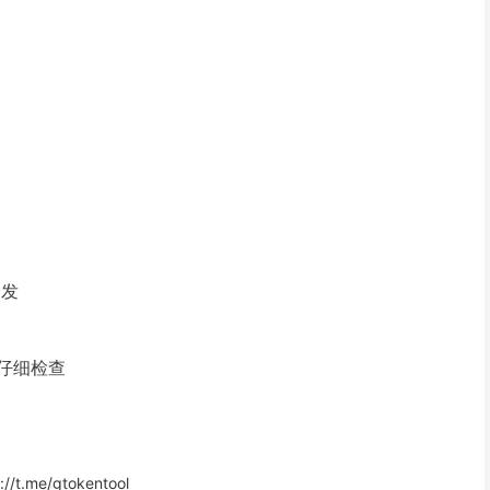
分发
请仔细检查
://t.me/gtokentool