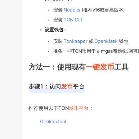
安装
Node.js
(推荐v16或更高版本)
安装
TON CLI
设置钱包
：
安装
Tonkeeper
或
OpenMask
钱包
准备一些TON币用于支付gas费(测试网可
方法一：使用现有
一键发币
工具
步骤1：访问
发币
平台
推荐使用以下TON
发币平台
：
GTokenTool