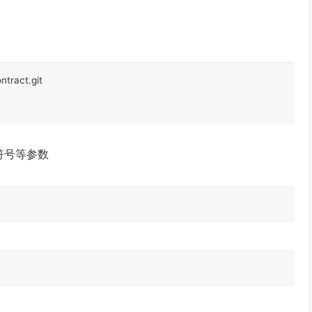
tract.git

符号等参数