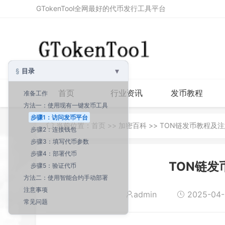
GTokenTool全网最好的代币发行工具平台
▾
目录
首页
行业资讯
发币教程
准备工作
方法一：使用现有一键发币工具
步骤1：访问发币平台
当前位置：
首页
>>
加密百科
>> TON链发币教程及
步骤2：连接钱包
步骤3：填写代币参数
步骤4：部署代币
TON链发
步骤5：验证代币
方法二：使用智能合约手动部署
注意事项
admin
2025-04-3
常见问题