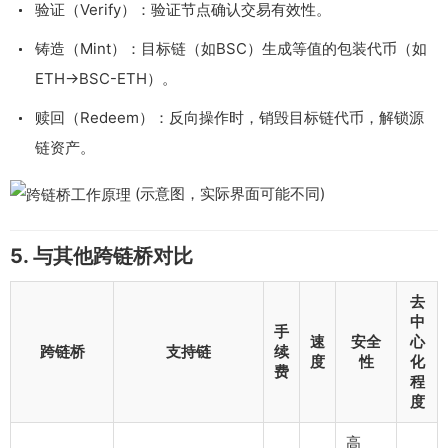
验证（Verify）：验证节点确认交易有效性。
铸造（Mint）：目标链（如BSC）生成等值的包装代币（如
ETH→BSC-ETH）。
赎回（Redeem）：反向操作时，销毁目标链代币，解锁源
链资产。
(示意图，实际界面可能不同)
5. 与其他跨链桥对比
去
中
手
速
安全
心
跨链桥
支持链
续
度
性
化
费
程
度
高