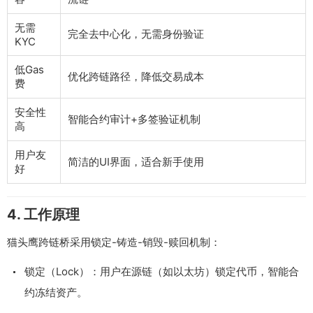
无需
完全去中心化，无需身份验证
KYC
低Gas
优化跨链路径，降低交易成本
费
安全性
智能合约审计+多签验证机制
高
用户友
简洁的UI界面，适合新手使用
好
4. 工作原理
猫头鹰跨链桥采用锁定-铸造-销毁-赎回机制：
锁定（Lock）：用户在源链（如以太坊）锁定代币，智能合
约冻结资产。