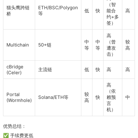
（智
猫头鹰跨链
ETH/BSC/Polygon
低
快
能合
高
等
桥
约+多
签）
高
中
中
（曾
较
Multichain
50+链
等
等
遭攻
高
击）
cBridge
主流链
低
快
高
高
(Celer)
高
（依
较
Portal
Solana/ETH等
快
赖预
中
(Wormhole)
高
言
机）
优势总结：
✅ 手续费更低