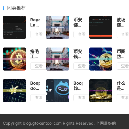
同类推荐
Raydium
币安
波场
LaunchLab
链
链批
批量
BSC
量转
查看
查看
查
交易
一键
账
｜刷
发币
USDT
交易
新手
方法
量｜
教程
撸毛
币安
币圈
防夹
工作
钱包
防夹
刷量
室成
删除
子功
查看
查看
查
｜快
本控
操作
能关
速安
制与
指南
闭方
全无
盈利
法
延时
策略
Boop
Boop.fun
什么
dot
($BOOP)
是
fun
是什
B²
查看
查看
查
空投
么？
Netw
指南
$BOOP
B²
空
Netw
投、
二层
代币
解决
Copyright blog.gtokentool.com Rights Reserved. 全网最好的
经济
方案