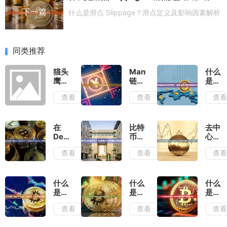
下一篇
什么是滑点 Slippage？滑点定义及影响因素解析
同类推荐
猫头
Mantle
什么
鹰跨
链使
是加
链桥
用教
密货
查看
查看
查
（Owl
程指
币洗
Bridge）
南
预
使用
售？
教程
加密
在
比特
去中
货币
DeFi
币
心化
洗预
中什
ATM
交易
查看
查看
查
售解
么是
是什
所
析与
Alpha
么？
(DEX)
防范
Homora
比特
是什
？
币
么？
什么
什么
什么
Alpha
ATM
去中
是
是
是权
Homora
功能
心化
DeFi
Sybil
益证
查看
查看
查
杠杆
与使
交易
2.0？
攻
明？
挖矿
用指
所
DeFi
击？
权益