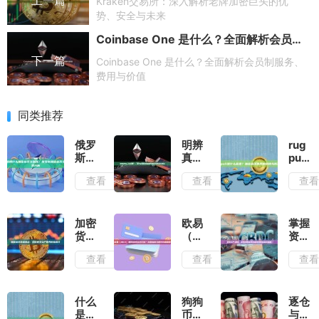
上一篇
Kraken交易所：深入解析老牌加密巨头的优
势、安全与未来
Coinbase One 是什么？全面解析会员制服务、费用与价值
下一篇
Coinbase One 是什么？全面解析会员制服务、
费用与价值
同类推荐
俄罗
明辨
rug
斯使
真
pull
用什
伪，
是什
查看
查看
查
么加
安全
么意
密货
第
思？
币交
一：
加密
易
全方
货币
加密
欧易
掌握
所？
位指
世界
货币
（OKX）
资产
俄罗
南教
的陷
市值
如何
动
查看
查看
查
斯加
你如
阱与
排
提现
向：
密货
何查
防范
名：
到支
全方
币交
询代
指南
洞察
付
位解
易所
币合
数字
宝？
析区
什么
狗狗
逐仓
现状
约地
资产
完整
块链
是合
币持
与全