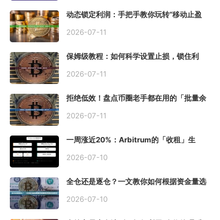
动态锁定利润：手把手教你玩转“移动止盈
止损”高级技巧
2026-07-11
保姆级教程：如何科学设置止损，锁住利
润、斩断亏损？
2026-07-11
拒绝低效！盘点币圈老手都在用的「批量余
额查询」终极工具
2026-07-11
一周涨近20%：Arbitrum的「收租」生
意，因Robinhood Chain一夜盘活
2026-07-10
全仓还是逐仓？一文教你如何根据资金量选
择保证金模式
2026-07-10