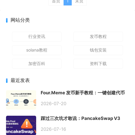
首页
1
末页
网站分类
行业资讯
发币教程
solana教程
钱包安装
加密百科
资料下载
最近发表
Four.Meme 发币新手教程：一键创建代币
同步买入，告别手动踩坑
2026-07-20
踩过三次坑才敢说：PancakeSwap V3
Stable Pool 最容易翻车的不是手续费，是
初始化
2026-07-16