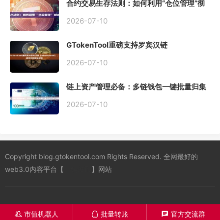
合约交易生存法则：如何利用“仓位管理”彻
底告别爆仓？
2026-07-10
GTokenTool重磅支持罗宾汉链
（Robinhood），一键发币教程全解析
2026-07-10
链上资产管理必备：多链钱包一键批量归集
工具与操作指南
2026-07-10
Copyright blog.gtokentool.com Rights Reserved. 全网最好的
web3.0内容平台【
一键发币
】网站
市值机器人
批量转账
官方交流群
󦋱
󦊱
󦍁