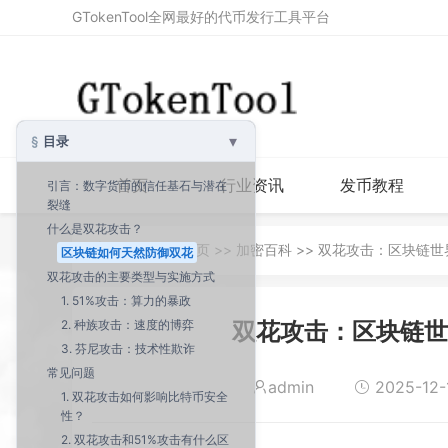
GTokenTool全网最好的代币发行工具平台
▾
目录
首页
行业资讯
发币教程
引言：数字货币的信任基石与潜在
裂缝
什么是双花攻击？
当前位置：
首页
>>
加密百科
>> 双花攻击：区块链世
区块链如何天然防御双花
双花攻击的主要类型与实施方式
1. 51%攻击：算力的暴政
2. 种族攻击：速度的博弈
双花攻击：区块链世
3. 芬尼攻击：技术性欺诈
常见问题
admin
2025-12-1
1. 双花攻击如何影响比特币安全
性？
2. 双花攻击和51%攻击有什么区