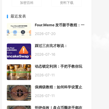
加密百科
资料下载
最近发表
Four.Meme 发币新手教程：一
键创建代币同步买入，告别手
动踩坑
2026-07-20
踩过三次坑才敢说：
PancakeSwap V3 Stable
Pool 最容易翻车的不是手续
2026-07-16
费，是初始化
动态锁定利润：手把手教你玩
转“移动止盈止损”高级技巧
2026-07-11
保姆级教程：如何科学设置止
损，锁住利润、斩断亏损？
2026-07-11
拒绝低效！盘点币圈老手都在