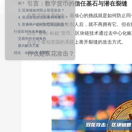
引言：数字货币的信任基石与潜在裂缝
别？
3. 区块链如何防止双花攻击？
在数字现金系统中，最核心的挑战就是如何防止同
4. 双花攻击的实际案例有哪些？
——当你把现金交给别人后，就不再拥有它。但在
5. 普通用户如何防范双花风险？
行业应对与未来挑战
防止“复制-粘贴”货币。区块链技术通过去中心化
交易所的关键角色
在这个看似坚固的系统上凿开裂缝的攻击方式。
新兴解决方案
什么是双花攻击？
结论：永恒的安全博弈