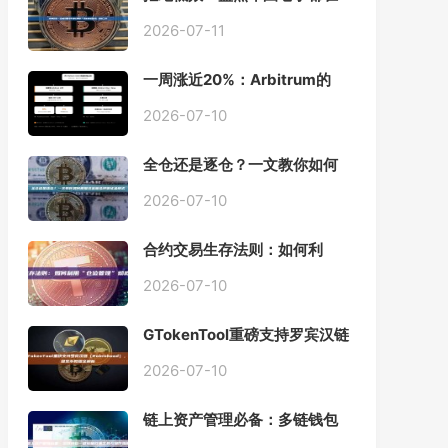
用的「批量余额查询」终极工
具
2026-07-11
一周涨近20%：Arbitrum的
「收租」生意，因Robinhood
Chain一夜盘活
2026-07-10
全仓还是逐仓？一文教你如何
根据资金量选择保证金模式
2026-07-10
合约交易生存法则：如何利
用“仓位管理”彻底告别爆仓？
2026-07-10
GTokenTool重磅支持罗宾汉链
（Robinhood），一键发币教
程全解析
2026-07-10
链上资产管理必备：多链钱包
一键批量归集工具与操作指南