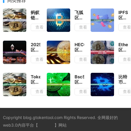
同类推荐
蚂蚁
飞狐
IPFS
链区
区块
区块
块链
链浏
链浏
查看
查看
查
浏览
览
览
器：
器：
器：
全面
Filecoin
新手
解析
生态
入门
2025
HECO
Ether
与应
的核
全面
区块
区块
区块
用指
心探
指南
链浏
链浏
链浏
查看
查看
查
南
索工
览器
览器
览器
具
排行
全面
完整
榜：
指
新手
新手
南：
指
TokenView
BscScan
比特
必知
新手
南：
区块
区块
币区
的顶
入门
查询
链浏
链浏
块链
查看
查看
查
级选
必读
以太
览
览器
浏览
择与
坊交
器：
新手
器新
实用
易、
新手
指
手指
指南
地
指南
南：
南：
址、
与深
从入
什么
Copyright blog.gtokentool.com Rights Reserved. 全网最好的
智能
度解
门到
是、
合约
析
熟练
怎么
web3.0内容平台【
一键发币
】网站
一步
使用
用、