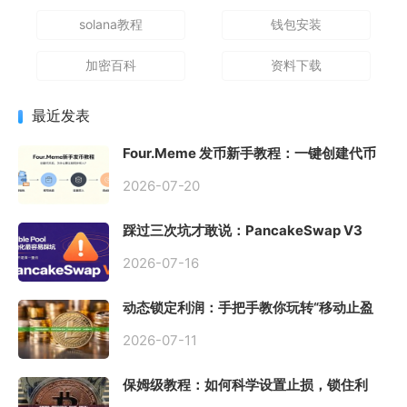
solana教程
钱包安装
加密百科
资料下载
最近发表
Four.Meme 发币新手教程：一键创建代币
同步买入，告别手动踩坑
2026-07-20
踩过三次坑才敢说：PancakeSwap V3
Stable Pool 最容易翻车的不是手续费，是
初始化
2026-07-16
动态锁定利润：手把手教你玩转“移动止盈
止损”高级技巧
2026-07-11
保姆级教程：如何科学设置止损，锁住利
润、斩断亏损？