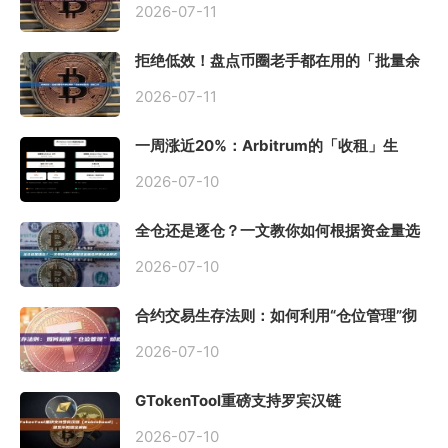
2026-07-11
拒绝低效！盘点币圈老手都在用的「批量余
额查询」终极工具
2026-07-11
一周涨近20%：Arbitrum的「收租」生
意，因Robinhood Chain一夜盘活
2026-07-10
全仓还是逐仓？一文教你如何根据资金量选
择保证金模式
2026-07-10
合约交易生存法则：如何利用“仓位管理”彻
底告别爆仓？
2026-07-10
GTokenTool重磅支持罗宾汉链
（Robinhood），一键发币教程全解析
2026-07-10