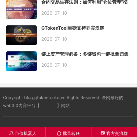
合约交易生存法则：如何利用“仓位管理”彻
底告别爆仓？
2026-07-10
GTokenTool重磅支持罗宾汉链
（Robinhood），一键发币教程全解析
2026-07-10
链上资产管理必备：多链钱包一键批量归集
工具与操作指南
2026-07-10
Copyright blog.gtokentool.com Rights Reserved. 全网最好的
web3.0内容平台【
一键发币
】网站
市值机器人
批量转账
官方交流群
󦋱
󦊱
󦍁