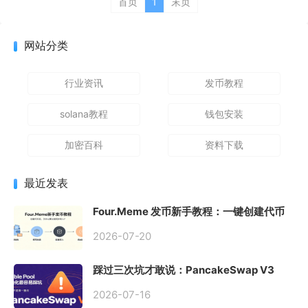
首页
1
末页
网站分类
行业资讯
发币教程
solana教程
钱包安装
加密百科
资料下载
最近发表
Four.Meme 发币新手教程：一键创建代币
同步买入，告别手动踩坑
2026-07-20
踩过三次坑才敢说：PancakeSwap V3
Stable Pool 最容易翻车的不是手续费，是
初始化
2026-07-16