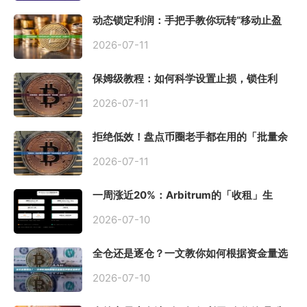
动态锁定利润：手把手教你玩转“移动止盈
止损”高级技巧
2026-07-11
保姆级教程：如何科学设置止损，锁住利
润、斩断亏损？
2026-07-11
拒绝低效！盘点币圈老手都在用的「批量余
额查询」终极工具
2026-07-11
一周涨近20%：Arbitrum的「收租」生
意，因Robinhood Chain一夜盘活
2026-07-10
全仓还是逐仓？一文教你如何根据资金量选
择保证金模式
2026-07-10