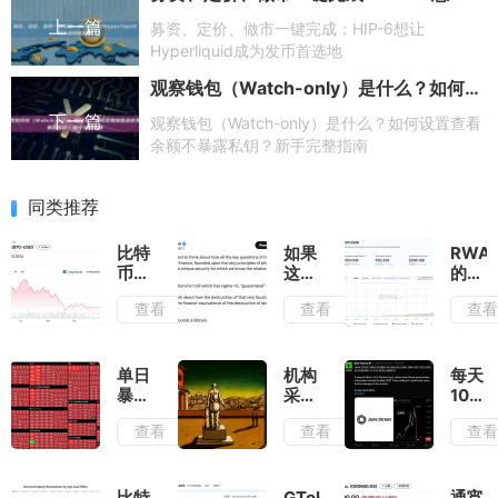
上一篇
募资、定价、做市一键完成：HIP-6想让
Hyperliquid成为发币首选地
观察钱包（Watch-only）是什么？如何设置查看余额不暴露私钥？新手完整指南
下一篇
观察钱包（Watch-only）是什么？如何设置查看
余额不暴露私钥？新手完整指南
同类推荐
比特
如果
RWA
币持
这就
的下
续暴
是底
一阶
查看
查看
查
跌，
部
段：
Strategy
呢？
生产
会被
你如
性资
迫抛
何认
产的
单日
机构
每天
售
为
回归
暴跌
采用
10点
吗？
近
不是
准时
查看
查看
查
20%，
来添
砸
你有
砖加
盘，
多久
瓦，
比特
没见
而是
币腰
比特
GTokenTool
通宵