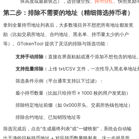
块高度或最新状态），适合做空投、
持币分红
、快照奖励
第二步：排除不需要的地址（精细筛选持币者）
拿到全量持币地址列表后，大多数项目并不想把所有地址都发奖
励（比如交易所地址、合约地址、黑名单、持币量太少的小户
等）。GTokenTool 提供了灵活的排除与筛选功能：
支持手动排除：
直接在界面粘贴或逐个添加不想包含的地址
支持批量排除：
上传 txt/CSV 文件，一次性导入黑名单地
筛选条件示例（平台通常支持以下过滤）：
最小持币数量（比如只给持币 ≥ 1000 枚的用户发奖励）
排除特定地址前缀（如 0x000开头、交易所热钱包地址）
排除合约地址、已知销毁地址等
筛选完成后，点击“生成最终列表”或“一键映射”，系统会自动输
出干净的目标持币地址 + 对应持币数量映射表。这一步就是所