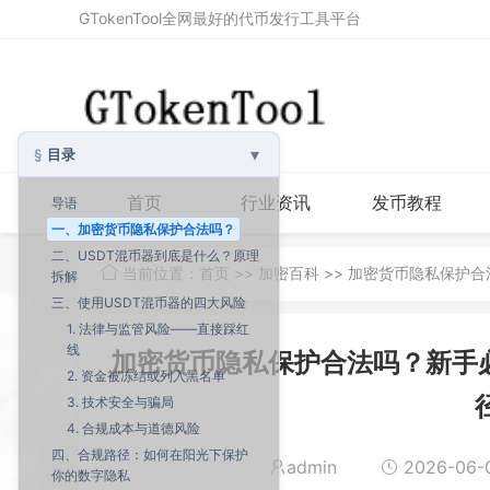
GTokenTool全网最好的代币发行工具平台
▾
目录
首页
行业资讯
发币教程
导语
一、加密货币隐私保护合法吗？
二、USDT混币器到底是什么？原理
当前位置：
首页
>>
加密百科
>> 加密货币隐私保护
拆解
三、使用USDT混币器的四大风险
1. 法律与监管风险——直接踩红
线
加密货币隐私保护合法吗？新手必
2. 资金被冻结或列入黑名单
3. 技术安全与骗局
4. 合规成本与道德风险
四、合规路径：如何在阳光下保护
admin
2026-06-0
你的数字隐私