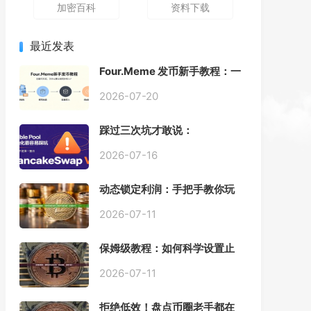
加密百科
资料下载
最近发表
Four.Meme 发币新手教程：一
键创建代币同步买入，告别手
动踩坑
2026-07-20
踩过三次坑才敢说：
PancakeSwap V3 Stable
Pool 最容易翻车的不是手续
2026-07-16
费，是初始化
动态锁定利润：手把手教你玩
转“移动止盈止损”高级技巧
2026-07-11
保姆级教程：如何科学设置止
损，锁住利润、斩断亏损？
2026-07-11
拒绝低效！盘点币圈老手都在