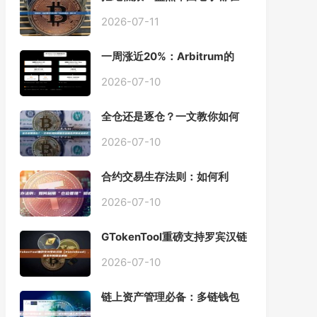
用的「批量余额查询」终极工
具
2026-07-11
一周涨近20%：Arbitrum的
「收租」生意，因Robinhood
Chain一夜盘活
2026-07-10
全仓还是逐仓？一文教你如何
根据资金量选择保证金模式
2026-07-10
合约交易生存法则：如何利
用“仓位管理”彻底告别爆仓？
2026-07-10
GTokenTool重磅支持罗宾汉链
（Robinhood），一键发币教
程全解析
2026-07-10
链上资产管理必备：多链钱包
一键批量归集工具与操作指南