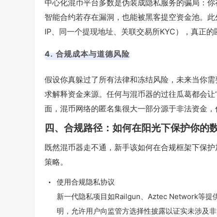
中心化混币平台多数是伪装成隐私服务的骗局：你
智能合约若存在漏洞，也能被黑客提空资金池。此
IP、同一个提现地址、关联交易所KYC），真正
4. 合规成本与道德风险
假设你真躲过了所有法律和冻结风险，未来当你需
求解释资金来源。任何与混币器的过往瓜葛都会让
面，混币网络的匿名集很大一部分源于非法资金，
四、合规路径：如何在阳光下保护你的
既然混币器走不通，新手该如何在合规框架下保护
策略。
使用合规隐私协议
新一代隐私项目如Railgun、Aztec Netw
明，允许用户向监管方选择性披露以证实未涉及非