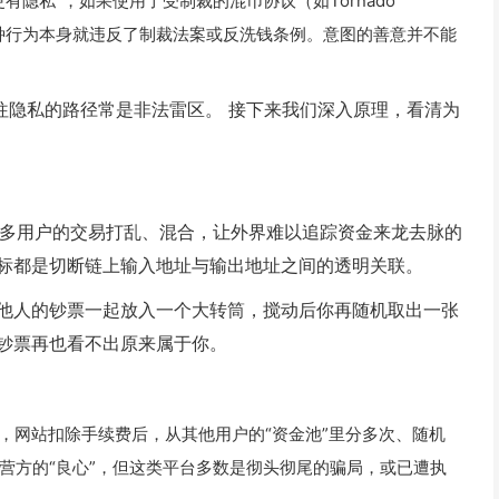
隐私”，如果使用了受制裁的混币协议（如Tornado
这种行为本身就违反了制裁法案或反洗钱条例。意图的善意并不能
往隐私的路径常是非法雷区。 接下来我们深入原理，看清为
一种把许多用户的交易打乱、混合，让外界难以追踪资金来龙去脉的
标都是切断链上输入地址与输出地址之间的透明关联。
他人的钞票一起放入一个大转筒，搅动后你再随机取出一张
钞票再也看不出原来属于你。
地址，网站扣除手续费后，从其他用户的“资金池”里分多次、随机
营方的“良心”，但这类平台多数是彻头彻尾的骗局，或已遭执