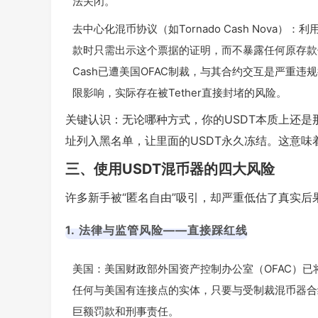
法关闭。
去中心化混币协议（如Tornado Cash Nova）
款时只需出示这个票据的证明，而不暴露任何原存款信
Cash已遭美国OFAC制裁，与其合约交互是严重违
限影响，实际存在被Tether直接封堵的风险。
关键认识：无论哪种方式，你的USDT本质上还是那个
址列入黑名单，让里面的USDT永久冻结。这意
三、使用USDT混币器的四大风险
许多新手被“匿名自由”吸引，却严重低估了真实后
1. 法律与监管风险——直接踩红线
美国：美国财政部外国资产控制办公室（OFAC）已将T
任何与美国有连接点的实体，只要与受制裁混币器合
巨额罚款和刑事责任。