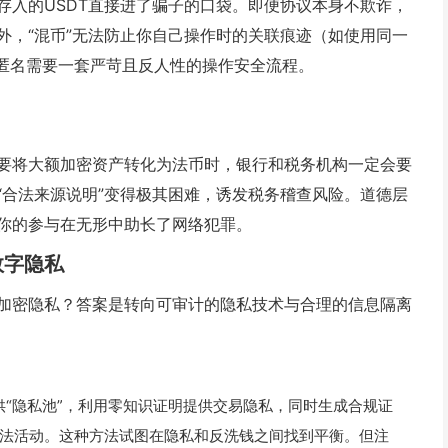
存入的USDT直接进了骗子的口袋。即便协议本身不欺诈，
外，“混币”无法防止你自己操作时的关联痕迹（如使用同一
的匿名需要一套严苛且反人性的操作安全流程。
要将大额加密资产转化为法币时，银行和税务机构一定会要
“合法来源说明”变得极其困难，诱发税务稽查风险。道德层
你的参与在无形中助长了网络犯罪。
数字隐私
加密隐私？答案是转向可审计的隐私技术与合理的信息隔离
ork等提供“隐私池”，利用零知识证明提供交易隐私，同时生成合规证
法活动。这种方法试图在隐私和反洗钱之间找到平衡。但注