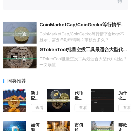
CoinMarketCap/CoinGecko等行情平台logo不显示，需要单独申请吗？审核要多久？
上一篇
CoinMarketCap/CoinGecko等行情平台logo不
显示，需要单独申请吗？审核要多久？
GTokenTool批量空投工具最适合大型代币社区？一文读懂
下一篇
GTokenTool批量空投工具最适合大型代币社区？
一文读懂
同类推荐
新手
代币
为什
应该
批量
么大
用什
转账
家都
查看
查看
查
么工
一次
选择
具做
最多
GToke
代币
能转
租金
批量
多少
回收
如何
市值
哪款
转
个地
工
避免
机器
市值