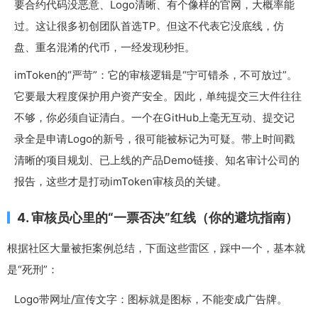
要合约代码没恶意、Logo清晰、有个像样的官网，大概率能
过。这让很多初创团队首选TP。但这不代表它没底线，仿
盘、重名混淆的代币，一经发现秒拒。
imToken的“严苛”：它的审核逻辑是“宁可错杀，不可放过”。
它要最大程度保护用户资产安全。因此，单纯提交三大件往往
不够，你必须自证清白。一个在GitHub上毫无互动、提交记
录全是申请Logo的新号，很可能被标记为可疑。带上时间戳
清晰的项目规划、已上线的产品Demo链接、知名审计公司的
报告，这些才是打动imToken审核员的关键。
4. 审核员心里的“一票否决”红线（你的避坑指南）
根据社区大量被拒案例总结，下面这些雷区，踩中一个，基本就
是“死刑”：
Logo带网址/宣传文字：图标就是图标，不能变成广告牌。