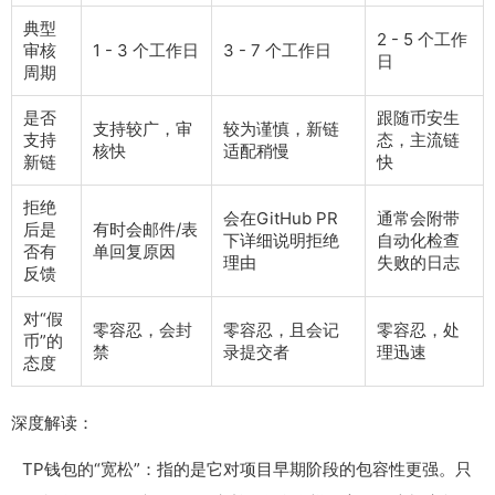
典型
2 - 5 个工作
审核
1 - 3 个工作日
3 - 7 个工作日
日
周期
是否
跟随币安生
支持较广，审
较为谨慎，新链
支持
态，主流链
核快
适配稍慢
新链
快
拒绝
会在GitHub PR
通常会附带
后是
有时会邮件/表
下详细说明拒绝
自动化检查
否有
单回复原因
理由
失败的日志
反馈
对“假
零容忍，会封
零容忍，且会记
零容忍，处
币”的
禁
录提交者
理迅速
态度
深度解读：
TP钱包的“宽松”：指的是它对项目早期阶段的包容性更强。只