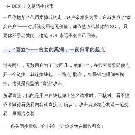
在 DEX 上交易陌生代币
一旦你把某个代币卖掉或转走，账户余额变为零，它就变成了“废
弃账户”——对后续使用毫无价值，却依然冻结着你的 SOL。只
要你不手动关闭，这笔 SOL 永远不会自己回来。
二、“盲签”——贪婪的黑洞，一夜归零的起点
过去两年，无数用户为了“收回几 U 的租金”，在搜索引擎随便点
开一个链接，就连接钱包、一路点“批准”。结果钱包瞬间被掏
空。这就是典型的 “盲签”攻击。
所谓盲签，指的是用户在钱包弹出签名请求时，不核对、看不懂
或者懒得看交易内容就直接点“确认”。攻击者会精心构造一笔交
易，里面混杂着：
一条关闭少量账户的指令（让你以为在回收租金）