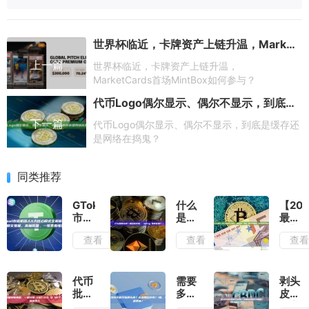
世界杯临近，卡牌资产上链升温，MarketCards首场MintBox如何参与？
上一篇
世界杯临近，卡牌资产上链升温，
MarketCards首场MintBox如何参与？
代币Logo偶尔显示、偶尔不显示，到底是缓存还是网络在捣鬼？
下一篇
代币Logo偶尔显示、偶尔不显示，到底是缓存还
是网络在捣鬼？
同类推荐
GTokenTool
什么
【202
市值
是剥
最
机器
头
新】
查看
查看
查
人4
皮？
剥头
大核
和日
皮适
心模
内交
合什
式全
易、
么市
代币
需要
剥头
解
swing
场？
批量
多少
皮交
析：
有何
加密
转账
钱才
易主