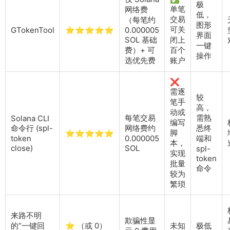
极
单笔
网络费
低，
交易
（每笔约
图形
可关
GTokenTool
⭐⭐⭐⭐⭐
0.000005
界面
SOL 基础
闭上
一键
费）+ 可
百个
操作
选优先费
账户
❌
需逐
较
笔手
高，
动或
每笔交易
需熟
Solana CLI
编写
命令行 (spl-
网络费约
悉终
脚
⭐⭐⭐⭐⭐
token
0.000005
端和
本，
close)
SOL
spl-
实现
token
批量
命令
较为
繁琐
来路不明
欺骗性显
的“一键回
⭐ （或 0）
未知
极低