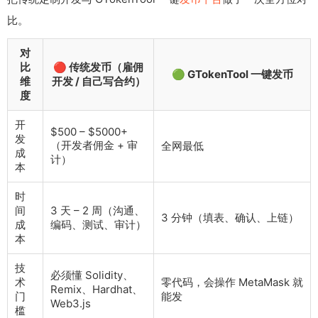
比。
对
比
🔴 传统发币（雇佣
🟢 GTokenTool 一键发币
维
开发 / 自己写合约）
度
开
$500 – $5000+
发
（开发者佣金 + 审
全网最低
成
计）
本
时
间
3 天 – 2 周（沟通、
3 分钟（填表、确认、上链）
成
编码、测试、审计）
本
技
必须懂 Solidity、
术
零代码，会操作 MetaMask 就
Remix、Hardhat、
门
能发
Web3.js
槛