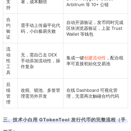
支
署，成本翻倍
Arbitrum 等 10+ 公链
持
合
自动开源验证，发币同时完成
约
需手动上传扁平化代
区块浏览器验证，上架 Trust
验
码，小白极易失败
Wallet 等钱包
证
流
动
无，需自己去 DEX
集成一键
创建流动性
，配合税
性
手动添加流动性，操
率可直接初始化交易池
工
作复杂
具
后
续
改税、锁池、多签管
在线 Dashboard 可视化管
管
理需另外开发
理，无需再次触碰合约代码
理
三、技术小白用 GTokenTool 发行代币的完整流程（手