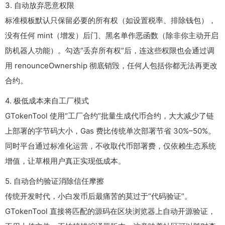
3. 自动放弃恶意权限
标准模板默认只保留必要的所有权（如设置税率、排除钱包），
没有任何 mint（增发）后门、黑名单作恶函数（除非你主动开启
防机器人功能）。勾选“丢弃所有权”后，连这些权限也会通过调
用
renounceOwnership
彻底销毁，任何人包括你都无法再更改
合约。
4. 极低成本来自工厂模式
GTokenTool 使用“工厂合约”批量生成代币合约，大大减少了链
上部署的字节码大小，Gas 费比传统单次部署节省 30%–50%。
同时平台通过标准化运营，不收取代币部署费，仅依赖生态系统
增值，让草根用户真正实现低成本。
5. 自动合约验证消除信任摩擦
传统开发时代，小白发币后最痛苦的莫过于“代码验证”。
GTokenTool 直接将匹配的源码在区块浏览器上自动开源验证，