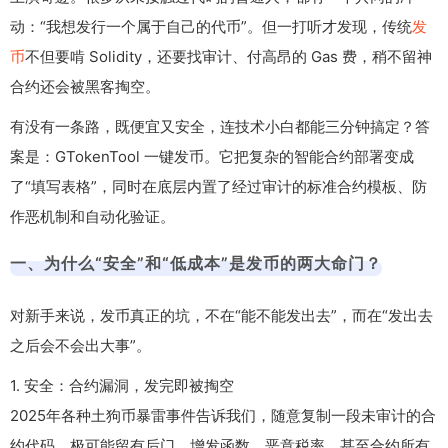
动：“我想发行一个属于自己的代币”。但一打听才发现，传统
发
币
不但要啃 Solidity，还要找审计、付高昂的 Gas 费，稍不留神
合约还会被黑客掏空。
有没有一条路，既便宜又安全，连技术小白都能三分钟搞定？答
案是：GTokenTool 一键发币。它把复杂的智能合约部署变成
了“填写表格”，同时在底层内置了经过审计的标准合约模板、防
作恶机制和自动化验证。
一、为什么“安全”和“低成本”是发币的两大命门？
对新手来说，发币真正的坑，不在“能不能发出去”，而在“发出去
之后会不会出大事”。
1. 安全：合约漏洞，发完即被掏空
2025年各种土狗币暴雷事件告诉我们，随意复制一段未审计的合
约代码，极可能留有后门、增发函数、恶意税率，甚至合约所有