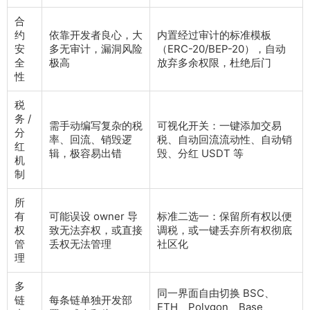
合
约
依靠开发者良心，大
内置经过审计的标准模板
安
多无审计，漏洞风险
（ERC-20/BEP-20），自动
全
极高
放弃多余权限，杜绝后门
性
税
务 /
需手动编写复杂的税
可视化开关：一键添加交易
分
率、回流、销毁逻
税、自动回流流动性、自动销
红
辑，极容易出错
毁、分红 USDT 等
机
制
所
有
可能误设 owner 导
标准二选一：保留所有权以便
权
致无法弃权，或直接
调税，或一键丢弃所有权彻底
管
丢权无法管理
社区化
理
多
同一界面自由切换 BSC、
链
每条链单独开发部
ETH、Polygon、Base、