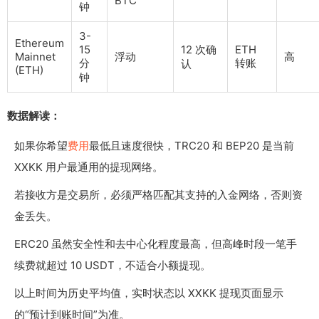
BTC
钟
3-
Ethereum
15
12 次确
ETH
Mainnet
浮动
高
分
转账
认
(ETH)
钟
数据解读：
如果你希望
费用
最低且速度很快，TRC20 和 BEP20 是当前
XXKK 用户最通用的提现网络。
若接收方是交易所，必须严格匹配其支持的入金网络，否则资
金丢失。
ERC20 虽然安全性和去中心化程度最高，但高峰时段一笔手
续费就超过 10 USDT，不适合小额提现。
以上时间为历史平均值，实时状态以 XXKK 提现页面显示
的“预计到账时间”为准。