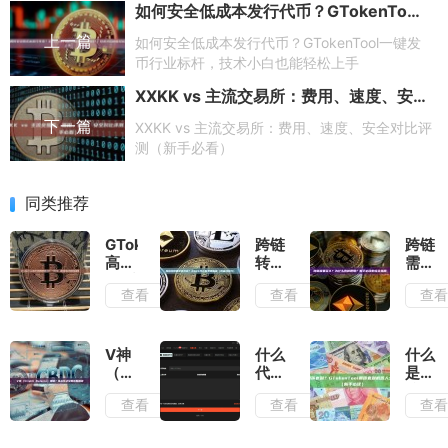
如何安全低成本发行代币？GTokenTool一键发币行业标杆，技术小白也能轻松上手
上一篇
如何安全低成本发行代币？GTokenTool一键发
币行业标杆，技术小白也能轻松上手
XXKK vs 主流交易所：费用、速度、安全对比评测（新手必看）
下一篇
XXKK vs 主流交易所：费用、速度、安全对比评
测（新手必看）
同类推荐
GTokenTool
跨链
跨链
高效
转账
需要
代币
要花
多
查看
查看
查
批量
多少
久？
转账
钱？
为什
工
2026
么有
具：
年完
时很
V神
什么
什么
一次
整费
慢？
（Vitalik
代币
是搬
打
用指
新手
Buterin）
批量
砖套
查看
查看
查
包，
南
必读
是
转账
利？
直降
（附
的完
谁？
工具
GToke
多地
省钱
全指
以太
最适
搬砖