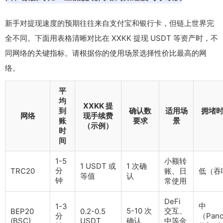
新手对提现速度的预期往往来自支付宝和银行卡，但链上世界完
全不同。下面用表格清晰对比在 XXKK 提现 USDT 等资产时，不
同网络的关键指标。请根据你的使用场景选择性价比最高的网
络。
平
均
XXKK 提
到
确认数
适用场
拥堵
网络
现手续费
账
要求
景
（示例）
时
间
1-5
小额转
1 USDT 或
1 次确
分
TRC20
账、日
低（吞
等值
认
钟
常使用
DeFi
中
1-3
5-10 次
交互、
BEP20
0.2-0.5
分
（Panc
(BSC)
USDT
确认
中等金