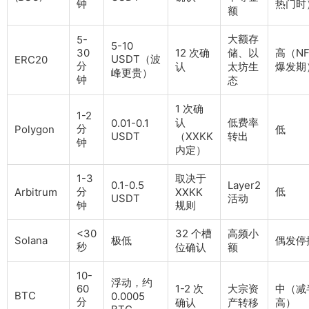
钟
热门时
额
大额存
5-
5-10
30
12 次确
储、以
高（NFT
USDT（波
ERC20
分
认
太坊生
爆发期
峰更贵）
钟
态
1 次确
1-2
认
低费率
0.01-0.1
分
Polygon
低
USDT
（XXKK
转出
钟
内定）
1-3
取决于
0.1-0.5
Layer2
分
低
Arbitrum
XXKK
USDT
活动
钟
规则
<30
32 个槽
高频小
Solana
极低
偶发停
秒
位确认
额
10-
浮动，约
60
1-2 次
大宗资
中（减
BTC
0.0005
分
确认
产转移
高）