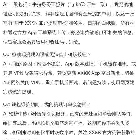
A: 一般包括：手持身份证照片（与 KYC 证件一致）、近期的地
址证明或银行流水、解释提现用途和资金来源的声明，以及一张
写有“用于 XXKK 账户提现审核”和签名、日期的白纸照。所有材
料通过官方 App 工单系统上传，务必遮挡敏感但不相关的信息。
假冒客服会索要密码和验证码，别给。
Q6: 移动端提现闪退或无法点击确认按钮？
A: 可能的原因：网络不稳定、App 版本过旧、手机缓存堆积、或
开启 VPN 导致请求异常。建议更新 XXKK App 至最新版，切换
4G 网络关闭 VPN，重启手机后再试。若问题持续，使用网页端
完成该次提现。
Q7: 钱包维护期间，我的提现订单会怎样？
A: 维护中该币种暂停提现服务，已有的未处理订单会排队等待。
维护完成后，系统按提交顺序逐笔广播。这期间你不会丢失资
金，但到账时间会比平时晚数小时。关注 XXKK 官方公告获取维