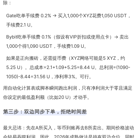
除：
Gate吃单手续费 0.2% → 买入1,000个XYZ花费1,050 USDT，
手续费2.1 U。
Bybit吃单手续费 0.1%（假设有VIP折扣或使用点卡）→ 卖出
1,000个得1,090 USDT，手续费1.09 U。
如果是正向搬砖，还需提币费（XYZ网络可能是5 XYZ，约
5.25 U）。总成本=2.1+1.09+5.25=8.44 U。总利润=(1090-
1050)-8.44=31.56 U，净利率3%。可行。
用自动化计算表或脚本瞬间跑出利润，只有净利润大于零且满足
你设定的最低盈利额（比如20 U）才动手。
第三步：双边同步下单，拒绝时间差
最大忌讳：先在A所买入，等币到账再去B所卖出。期间价格波动
会轻易吞噬利润。因此，2026年成熟做法是持有双边仓位，同时