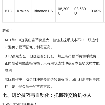
98,200
98,680
BTC
Kraken
Binance.US
0.49%
U
U
解读：
APT和SUI这类山寨币价差大，但链上提币成本不菲，双边对
冲避免了提币损耗，利润更高。
BTC虽然安全，但价差百分比低，加上高昂提币费和手续费，
正向搬砖可能直接亏损，只有用双边对冲或者本金极大时才能
薄利。
实际操作中，双边对冲需要两边预先备币，因此利润空间更纯
粹，是小资金新手的首选方式。
七、进阶技巧与自动化：把搬砖交给机器人
1. 双边套利网格机器人