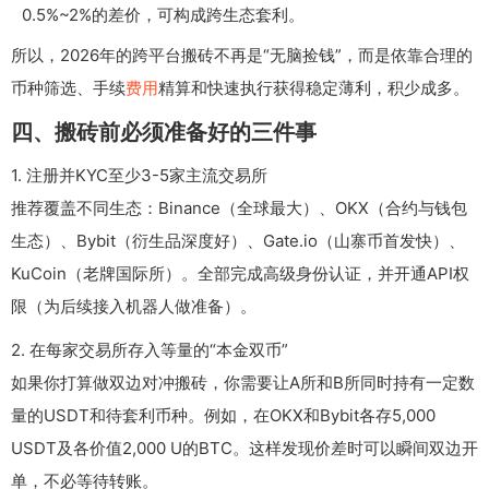
0.5%~2%的差价，可构成跨生态套利。
所以，2026年的跨平台搬砖不再是“无脑捡钱”，而是依靠合理的
币种筛选、手续
费用
精算和快速执行获得稳定薄利，积少成多。
四、搬砖前必须准备好的三件事
1. 注册并KYC至少3-5家主流交易所
推荐覆盖不同生态：Binance（全球最大）、OKX（合约与钱包
生态）、Bybit（衍生品深度好）、Gate.io（山寨币首发快）、
KuCoin（老牌国际所）。全部完成高级身份认证，并开通API权
限（为后续接入机器人做准备）。
2. 在每家交易所存入等量的“本金双币”
如果你打算做双边对冲搬砖，你需要让A所和B所同时持有一定数
量的USDT和待套利币种。例如，在OKX和Bybit各存5,000
USDT及各价值2,000 U的BTC。这样发现价差时可以瞬间双边开
单，不必等待转账。