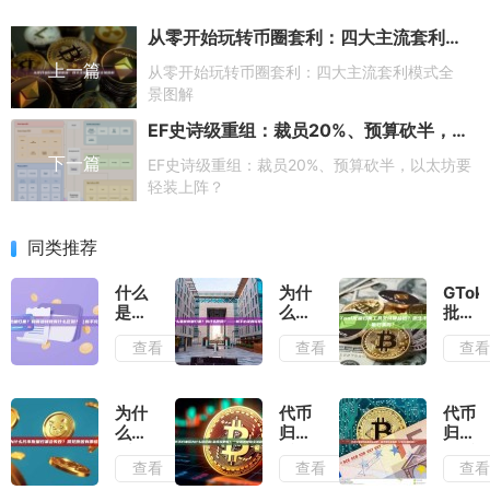
从零开始玩转币圈套利：四大主流套利模式全景图解
上一篇
从零开始玩转币圈套利：四大主流套利模式全
景图解
EF史诗级重组：裁员20%、预算砍半，以太坊要轻装上阵？
下一篇
EF史诗级重组：裁员20%、预算砍半，以太坊要
轻装上阵？
同类推荐
什么
为什
GToke
是批
么要
批量
量归
做批
归集
查看
查看
查
集？
量归
工具
和普
集？
支持
通转
有什
哪些
账有
么作
链？
为什
代币
代币
什么
用？
原生
么代
归集
归集
区
——
币和
币批
后为
前后
查看
查看
查
别？
新手
代币
量归
什么
必做
（新
必读
都能