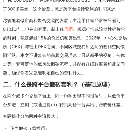
价98,000 USDT，在OKX却显示98,300 USDT，几秒钟内就差
了300多美元。这个价差，就是跨平台搬砖套利的利润来源。
尽管随着做市商和聚合交易的发展，主流币价差经常被压缩到
0.1%以内，但在山寨币、新上线
代币
、极端行情或流动性碎片化
的时刻，稳定超过1.5%的价差仍频繁出现。2026年，中心化交易
所（CEX）与链上DEX之间、不同区域交易所之间的套利空间依
旧活跃。本文不讲复杂的高频交易理论，只从新手的视角，带你
走完一套可落地的低风险搬砖流程，并配有详细数据表和常见问
题，确保你看完就能制定自己的套利计划。
二、什么是跨平台搬砖套利？（基础原理）
在两个或多个交易平台上，同一币种出现不同报价时，从低价平
台买进，立刻（或通过提币）转到高价平台卖出，赚取价格差。
实际操作分为两种主流模式：
正向搬砖（需提币）