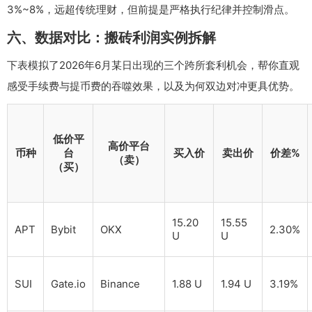
3%~8%，远超传统理财，但前提是严格执行纪律并控制滑点。
六、数据对比：搬砖利润实例拆解
下表模拟了2026年6月某日出现的三个跨所套利机会，帮你直观
感受手续费与提币费的吞噬效果，以及为何双边对冲更具优势。
低价平
高价平台
币种
台
买入价
卖出价
价差%
（卖）
（买）
15.20
15.55
APT
Bybit
OKX
2.30%
U
U
SUI
Gate.io
Binance
1.88 U
1.94 U
3.19%