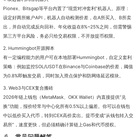
Pionex、Bitsgap等平台内置了“现货对冲套利”机器人。原理：
设定好两所账户API，机器人自动检测价差，在A所买入、B所卖
出，并自动完成反向回补。年化收益在8%~25%之间，但需警惕
第三方平台风险，务必只给交易权限，不开放提币权限。
2. Hummingbot开源脚本
有一定编程能力的用户可在本地部署Hummingbot，自定义套利
策略：例如监控SOL/USDT在Binance与Coinbase的价差，阈值
为0.8%即触发交易，同时加入滑点保护和防网络延迟模块。
3. Web3与CEX复合搬砖
2026年链上钱包（MetaMask、OKX Wallet）内直接提供“兑
换”功能，报价经常与中心化所有0.5%以上偏差。你可以在钱包
中以低价买入代币，转到CEX高价卖出。提币变成“从钱包转入交
易所”，速度更快，但必须精确计算链上Gas和代币授权。
八、常见问题解答