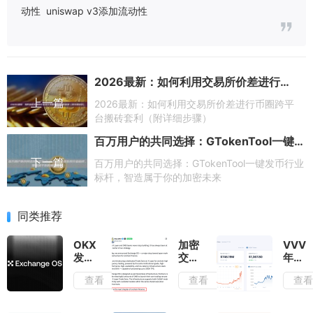
动性
uniswap v3添加流动性
2026最新：如何利用交易所价差进行币圈跨平台搬砖套利（附详细步骤）
上一篇
2026最新：如何利用交易所价差进行币圈跨平
台搬砖套利（附详细步骤）
百万用户的共同选择：GTokenTool一键发币行业标杆，智造属于你的加密未来
下一篇
百万用户的共同选择：GTokenTool一键发币行业
标杆，智造属于你的加密未来
同类推荐
OKX
加密
VVV
发布
交易
年内
Exchange
所的
暴涨
查看
查看
查
OS
核心
超10
协
权
倍，
议，
力，
Base