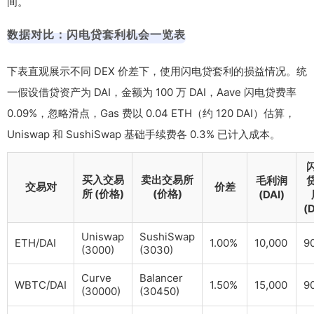
间。
数据对比：闪电贷套利机会一览表
下表直观展示不同 DEX 价差下，使用闪电贷套利的损益情况。统
一假设借贷资产为 DAI，金额为 100 万 DAI，Aave 闪电贷费率
0.09%，忽略滑点，Gas 费以 0.04 ETH（约 120 DAI）估算，
Uniswap 和 SushiSwap 基础手续费各 0.3% 已计入成本。
买入交易
卖出交易所
毛利润
交易对
价差
所 (价格)
(价格)
(DAI)
(D
Uniswap
SushiSwap
ETH/DAI
1.00%
10,000
9
(3000)
(3030)
Curve
Balancer
WBTC/DAI
1.50%
15,000
9
(30000)
(30450)