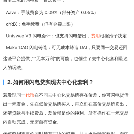
Aave：手续费多为 0.09%（部分资产 0.05%）
dYdX：免手续费（但有金额上限）
Uniswap V3 闪电会计：也支持闪电借出，
费用
根据池子决定
MakerDAO 闪电铸造：可无成本铸造 DAI，只要同一交易还回
这些平台提供了“无本万利”的可能，也催生了去中心化套利最迷
人的玩法。
2. 如何用闪电贷实现去中心化套利？
若发现同一
代币
在不同去中心化交易所存在价差，你可闪电贷借
出一笔资金，先在低价交易所买入，再立刻在高价交易所卖出，
还清贷款与手续费后，差价就是你的纯利。所有操作在一笔交易
内自动完成，无需自有资金。
传统套利需要你同时持有两边的资产，并且承受转账延迟。而闪