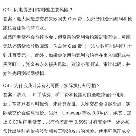
Q3：闪电贷套利有哪些主要风险？
答案：最大风险是交易失败损失 Gas 费，另外智能合约漏洞和抢
跑也会让你竹篮打水。
虽然闪电贷不会亏掉本金，但复杂的套利合约若逻辑有误，可能
无法还清贷款导致回滚，你白付 Gas 费（一次失败可能烧掉几十
到几百美元）。此外，如果你使用的套利合约存在重入漏洞或被
黑客盯上，资金有永久损失风险。建议小额测试、审计代码，并
始终先用测试网模拟。
Q4：为什么我计算有利可图，实际执行却亏损？
答案：滑点、LP 手续费、矿工费和抢跑可能会吃掉全部利润。
新手常常只看即时报价，未计算深度。大额交易会引起滑点，实
际成交价会偏离报价。另外，Uniswap 等收 0.3% 的手续费，加
上 0.09% 闪电贷费，只有价差高于 0.69% 才有安全垫。还必须
预计出块时的价格波动和被三明治攻击的风险。使用可保证成交