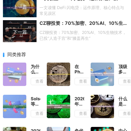
上一篇
一文读懂 DeFi 闪电贷：运作原理、核心特点与
常见误区
CZ聊投资：70%加密、20%AI、10%生物技术，已投“人造子宫”和“膝盖再生”
下一篇
CZ聊投资：70%加密、20%AI、10%生物技术，
已投“人造子宫”和“膝盖再生”
同类推荐
为什
在
顶级
么我
Phantom/Trust
多链
刚发
Wallet/TP
代币
查看
查看
查
币/
钱
空投
创建
包/MetaMask/OKX
工具
代币
钱包
是什
后，
里为
么？
Solscan/BscScan/Etherscan/BaseScan
2026
什么
logo
什么
GToke
等浏
年最
是
完全
logo
终极
览器
新排
USDT
查看
查看
查
不显
不显
解决
上
名前
混币
示
示？
方案
logo
五的
器？
（钱
怎么
不显
泰达
它是
包、
添
示，
币
如何
2026
免代
中心