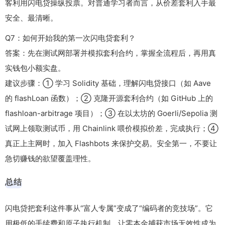
客利用闪电贷操纵投票。对普通学习者而言，从价差套利入手最
安全、最清晰。
Q7：如何开始我的第一次闪电贷套利？
答案：先在测试网部署并模拟套利合约，掌握全流程后，再用真
实钱包小额实盘。
建议步骤：① 学习 Solidity 基础，理解闪电贷接口（如 Aave
的
flashLoan
函数）；② 克隆开源套利合约（如 GitHub 上的
flashloan-arbitrage 项目）；③ 在以太坊的 Goerli/Sepolia 测
试网上领取测试币，用 Chainlink 喂价模拟价差，完成执行；④
真正上主网时，加入 Flashbots 来保护交易。安全第一，不要让
急切赚钱的欲望覆盖理性。
总结
闪电贷把套利这件事从“富人专属”变成了“编码者的竞技场”。它
用极低的手续费和原子执行机制，让零本金捕获市场无效性成为