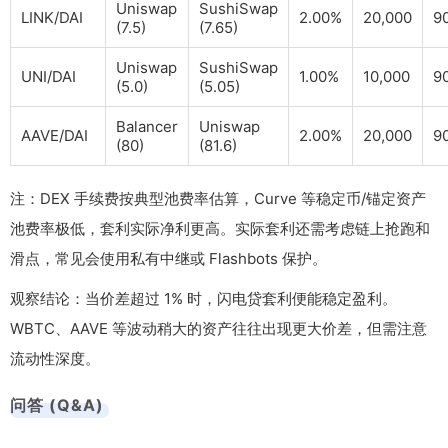
Uniswap
SushiSwap
LINK/DAI
2.00%
20,000
9
(7.5)
(7.65)
Uniswap
SushiSwap
UNI/DAI
1.00%
10,000
9
(5.0)
(5.05)
Balancer
Uniswap
AAVE/DAI
2.00%
20,000
9
(80)
(81.6)
注：DEX 手续费按典型池费率估算，Curve 等稳定币/锚定资产
池费率极低，套利实际净利更高。实际套利还需考虑链上抢跑和
滑点，常见会使用私有中继或 Flashbots 保护。
观察结论：当价差超过 1% 时，闪电贷套利便能稳定盈利。
WBTC、AAVE 等波动稍大的资产往往出现更大价差，但需注意
流动性深度。
问答 (Q&A)