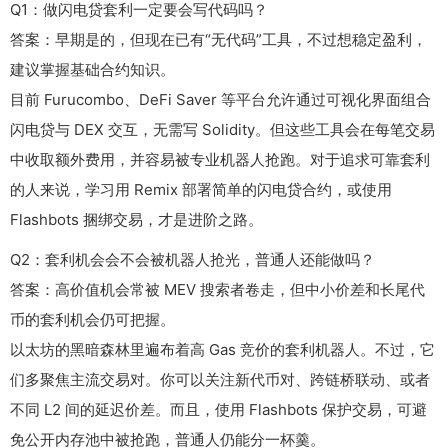
Q1：做闪电贷套利一定要会写代码吗？
答案：早期是的，但现在已有“无代码”工具，不过想稳定盈利，
建议掌握基础合约知识。
目前 Furucombo、DeFi Saver 等平台允许通过可视化界面组合
闪电贷与 DEX 交互，无需写 Solidity。但这些工具会在每笔交易
中收取额外费用，并容易被专业机器人抢跑。对于追求可靠套利
的人来说，学习用 Remix 部署简单的闪电贷合约，或使用
Flashbots 捆绑交易，才是进阶之路。
Q2：套利机会会不会被机器人抢光，普通人还能做吗？
答案：高价值机会常被 MEV 搜索者卷走，但中小价差和长尾代
币的套利机会仍可把握。
以太坊的黑暗森林里遍布着高 Gas 竞价的套利机器人。不过，它
们多聚焦主流交易对。你可以关注新代币对、跨链桥联动、或者
不同 L2 间的延迟价差。而且，使用 Flashbots 保护交易，可避
免公开内存池中被抢跑，普通人仍能分一杯羹。