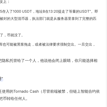
设上：
入了1000 USDT，地址B在13:20提走了等量的USDT”。即
被封的大型混币器，执法部门就是从服务器里拿到了完整的匹
了，币就没了。
据库也可能被黑客拖走，或者被法律要求强制交出。一旦交出，
你把隐私托管给了一个人，他说他会闭上眼睛，你只能选择相
”
用的Tornado Cash（尽管前端被禁，但链上智能合约依
把币转给任何人。