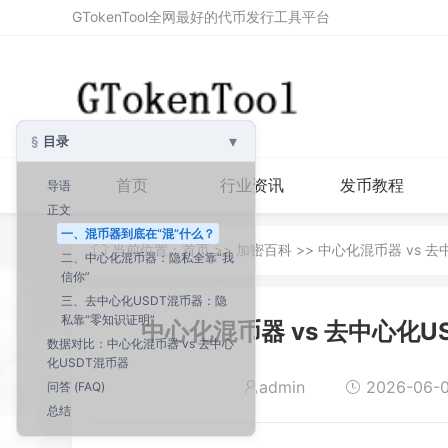
GTokenTool全网最好的代币发行工具平台
▾
目录
首页
行业资讯
发币教程
导语
正文
一、混币器到底在“混”什么？
当前位置：
首页
>>
加密百科
>> 中心化混币器 vs
二、中心化混币器：隐私全靠“我
信你”
三、去中心化USDT混币器：隐
私靠“零知识证明”
中心化混币器 vs 去中心化
数据对比：中心化混币器 vs 去中心
化USDT混币器
admin
2026-06-0
问答 (FAQ)
总结