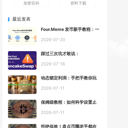
加密百科
资料下载
最近发表
Four.Meme 发币新手教程：一
键创建代币同步买入，告别手
动踩坑
2026-07-20
踩过三次坑才敢说：
PancakeSwap V3 Stable
Pool 最容易翻车的不是手续
2026-07-16
费，是初始化
动态锁定利润：手把手教你玩
转“移动止盈止损”高级技巧
2026-07-11
保姆级教程：如何科学设置止
损，锁住利润、斩断亏损？
2026-07-11
拒绝低效！盘点币圈老手都在