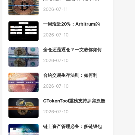
用的「批量余额查询」终极工
具
2026-07-11
一周涨近20%：Arbitrum的
「收租」生意，因Robinhood
Chain一夜盘活
2026-07-10
全仓还是逐仓？一文教你如何
根据资金量选择保证金模式
2026-07-10
合约交易生存法则：如何利
用“仓位管理”彻底告别爆仓？
2026-07-10
GTokenTool重磅支持罗宾汉链
（Robinhood），一键发币教
程全解析
2026-07-10
链上资产管理必备：多链钱包
一键批量归集工具与操作指南