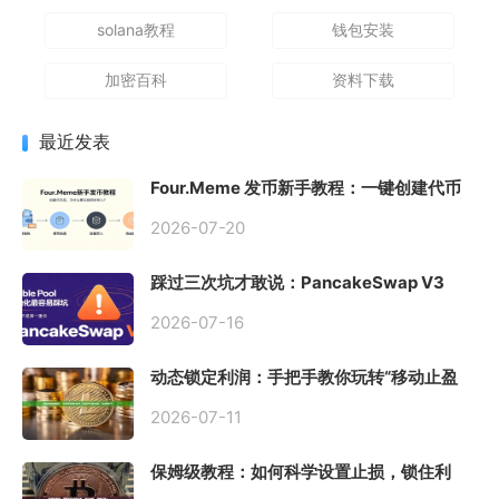
solana教程
钱包安装
加密百科
资料下载
最近发表
Four.Meme 发币新手教程：一键创建代币
同步买入，告别手动踩坑
2026-07-20
踩过三次坑才敢说：PancakeSwap V3
Stable Pool 最容易翻车的不是手续费，是
初始化
2026-07-16
动态锁定利润：手把手教你玩转“移动止盈
止损”高级技巧
2026-07-11
保姆级教程：如何科学设置止损，锁住利
润、斩断亏损？