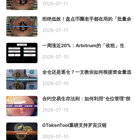
2026-07-11
拒绝低效！盘点币圈老手都在用的「批量余
额查询」终极工具
2026-07-11
一周涨近20%：Arbitrum的「收租」生
意，因Robinhood Chain一夜盘活
2026-07-10
全仓还是逐仓？一文教你如何根据资金量选
择保证金模式
2026-07-10
合约交易生存法则：如何利用“仓位管理”彻
底告别爆仓？
2026-07-10
GTokenTool重磅支持罗宾汉链
（Robinhood），一键发币教程全解析
2026-07-10