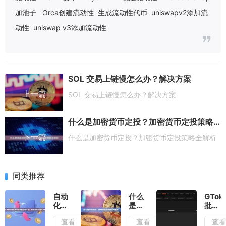
加池子
Orca创建流动性
生成流动性代币
uniswapv2添加流
动性
uniswap v3添加流动性
SOL 交易上链慢怎么办？解决方案
上一篇
SOL 交易上链慢怎么办？解决方案
什么是加密货币定投？加密货币定投策略全解析
下一篇
什么是加密货币定投？加密货币定投策略全解析
同类推荐
自动
什么
GTok
化交
是风
批量
易在
险规
转
查看
查看
查
加密
避？
账”工