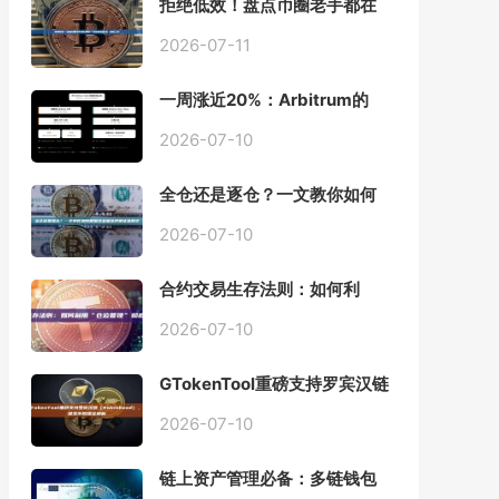
拒绝低效！盘点币圈老手都在
用的「批量余额查询」终极工
具
2026-07-11
一周涨近20%：Arbitrum的
「收租」生意，因Robinhood
Chain一夜盘活
2026-07-10
全仓还是逐仓？一文教你如何
根据资金量选择保证金模式
2026-07-10
合约交易生存法则：如何利
用“仓位管理”彻底告别爆仓？
2026-07-10
GTokenTool重磅支持罗宾汉链
（Robinhood），一键发币教
程全解析
2026-07-10
链上资产管理必备：多链钱包
一键批量归集工具与操作指南