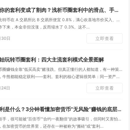
你的套利变成了割肉？浅析币圈套利中的滑点、手续费与网络延迟
特币在 A 交易所比 B 交易所便宜 0.8%，满心欢喜地市价买入、提
下来，本金非但没涨，反而缩水了 0.3%。这不...
月30日
立即查看
始玩转币圈套利：四大主流套利模式全景图解
币圈赚钱全靠“低买高卖”赌涨跌。但真正懂行的人都知道，有一种策
，牛熊都能稳定获利——套利。套利的核心逻辑很简单：同一资产...
月24日
立即查看
利是什么？3分钟看懂加密货币“无风险”赚钱的底层逻辑
手，很可能被“百倍币”“合约一夜翻倍”的故事吸引，但同时又害怕爆
在加密货币的世界里，还存在一种被称为“搬砖”或“套利...