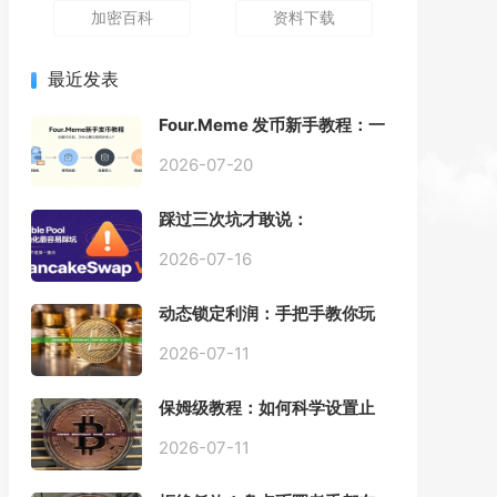
加密百科
资料下载
最近发表
Four.Meme 发币新手教程：一
键创建代币同步买入，告别手
动踩坑
2026-07-20
踩过三次坑才敢说：
PancakeSwap V3 Stable
Pool 最容易翻车的不是手续
2026-07-16
费，是初始化
动态锁定利润：手把手教你玩
转“移动止盈止损”高级技巧
2026-07-11
保姆级教程：如何科学设置止
损，锁住利润、斩断亏损？
2026-07-11