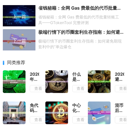
省钱秘籍：全网 Gas 费最低的代币批量转账工具——GTokenTool 完整评测
上一篇
省钱秘籍：全网 Gas 费最低的代币批量转账工
具——GTokenTool 完整评测
极端行情下的币圈套利生存指南：如何避免期现套利中的“单边爆仓
下一篇
极端行情下的币圈套利生存指南：如何避免期现
套利中的“单边爆仓
同类推荐
2026
什么
2026
年最
是
避坑
新排
USDT
指
查看
查看
查
名前
混币
南：
五的
器？
哪款
泰达
它是
Solan
币
如何
租金
免代
中心
混币
（USDT）
打断
回收
码
化混
后的
混币
链上
工具
GTokenTool
币器
USDT
查看
查看
查
器推
资金
最安
代币
vs
如何
荐
追踪
全可
批量
去中
安全