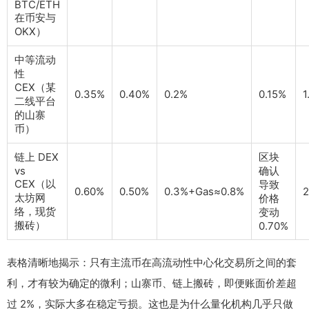
BTC/ETH
在币安与
OKX）
中等流动
性
CEX（某
0.35%
0.40%
0.2%
0.15%
1
二线平台
的山寨
币）
链上 DEX
区块
vs
确认
CEX（以
导致
0.60%
0.50%
0.3%+Gas≈0.8%
2
太坊网
价格
络，现货
变动
搬砖）
0.70%
表格清晰地揭示：只有主流币在高流动性中心化交易所之间的套
利，才有较为确定的微利；山寨币、链上搬砖，即便账面价差超
过 2%，实际大多在稳定亏损。这也是为什么量化机构几乎只做