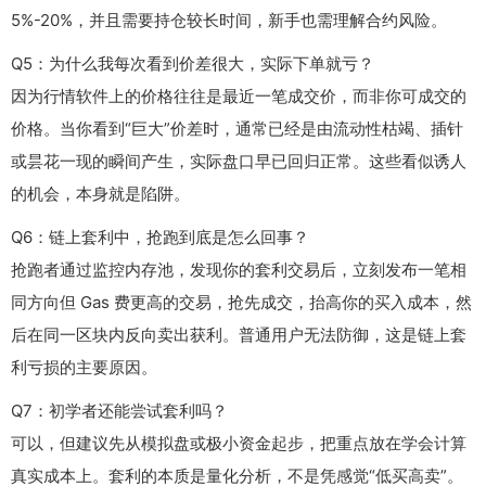
5%-20%，并且需要持仓较长时间，新手也需理解合约风险。
Q5：为什么我每次看到价差很大，实际下单就亏？
因为行情软件上的价格往往是最近一笔成交价，而非你可成交的
价格。当你看到“巨大”价差时，通常已经是由流动性枯竭、插针
或昙花一现的瞬间产生，实际盘口早已回归正常。这些看似诱人
的机会，本身就是陷阱。
Q6：链上套利中，抢跑到底是怎么回事？
抢跑者通过监控内存池，发现你的套利交易后，立刻发布一笔相
同方向但 Gas 费更高的交易，抢先成交，抬高你的买入成本，然
后在同一区块内反向卖出获利。普通用户无法防御，这是链上套
利亏损的主要原因。
Q7：初学者还能尝试套利吗？
可以，但建议先从模拟盘或极小资金起步，把重点放在学会计算
真实成本上。套利的本质是量化分析，不是凭感觉“低买高卖”。