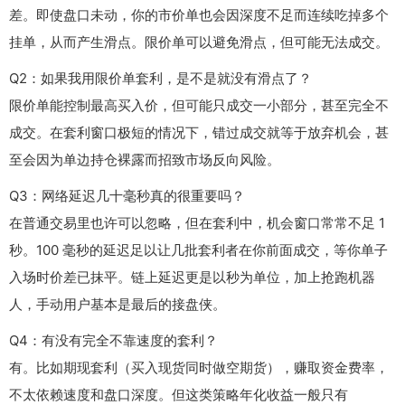
差。即使盘口未动，你的市价单也会因深度不足而连续吃掉多个
挂单，从而产生滑点。限价单可以避免滑点，但可能无法成交。
Q2：如果我用限价单套利，是不是就没有滑点了？
限价单能控制最高买入价，但可能只成交一小部分，甚至完全不
成交。在套利窗口极短的情况下，错过成交就等于放弃机会，甚
至会因为单边持仓裸露而招致市场反向风险。
Q3：网络延迟几十毫秒真的很重要吗？
在普通交易里也许可以忽略，但在套利中，机会窗口常常不足 1
秒。100 毫秒的延迟足以让几批套利者在你前面成交，等你单子
入场时价差已抹平。链上延迟更是以秒为单位，加上抢跑机器
人，手动用户基本是最后的接盘侠。
Q4：有没有完全不靠速度的套利？
有。比如期现套利（买入现货同时做空期货），赚取资金费率，
不太依赖速度和盘口深度。但这类策略年化收益一般只有