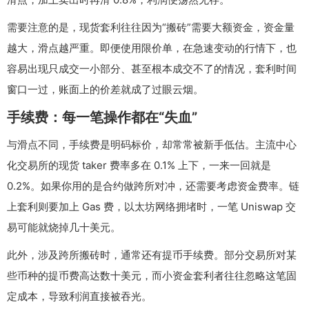
需要注意的是，现货套利往往因为“搬砖”需要大额资金，资金量
越大，滑点越严重。即便使用限价单，在急速变动的行情下，也
容易出现只成交一小部分、甚至根本成交不了的情况，套利时间
窗口一过，账面上的价差就成了过眼云烟。
手续费：每一笔操作都在“失血”
与滑点不同，手续费是明码标价，却常常被新手低估。主流中心
化交易所的现货 taker 费率多在 0.1% 上下，一来一回就是
0.2%。如果你用的是合约做跨所对冲，还需要考虑资金费率。链
上套利则要加上 Gas 费，以太坊网络拥堵时，一笔 Uniswap 交
易可能就烧掉几十美元。
此外，涉及跨所搬砖时，通常还有提币手续费。部分交易所对某
些币种的提币费高达数十美元，而小资金套利者往往忽略这笔固
定成本，导致利润直接被吞光。