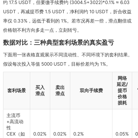
约 17.5 USDT，但要缴手续费约 (3004.5+3022)*0.1% ≈ 6.03
USDT，再减提币费 1.5 USDT，净利润约 10 USDT，折合收益
率仅 0.33%，远低于看到的 1%。若市况再差一些，滑点翻倍或
价格朝不利方向多走一点，立刻转亏。
数据对比：三种典型套利场景的真实盈亏
下面用一张表格直观展示不同流动性、不同环境下的套利结果。
假设每次投入等值 5000 USDT，目标价差均为 1%。
网络
延迟/
买入
卖出
套利场景
双向手续费
提币
滑点
滑点
价格
损耗
主流币
+高流动
性
CEX（如
0.02%
0.02%
0.2%
0.05%
0