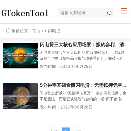
当前位置：
首页
>> 闪电贷
闪电贷三大核心应用场景：搬砖套利、清算与资产借换全解析
闪电贷最核心的三大应用场景为 搬砖套利、清算以
及资产借换（抵押品互换与债务重组）。搬砖套利
通过借出资金，在同一区块内捕捉不同交易所的价
发布时间：2026年06月29日
差获利；清算则利用闪电贷无...
5分钟零基础看懂闪电贷：无需抵押凭空借百万，究竟是怎么做到的？
闪电贷之所以能“无抵押借百万”，靠的不是信用，也
不是魔法，而是区块链智能合约的一项“原子化”铁
律：所有操作（借款、用款、还款）必须打包在同
发布时间：2026年06月26日
一个区块交易内完成，任...