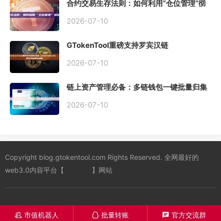
合约交易生存法则：如何利用“仓位管理”彻
底告别爆仓？
2026-07-10
GTokenTool重磅支持罗宾汉链
（Robinhood），一键发币教程全解析
2026-07-10
链上资产管理必备：多链钱包一键批量归集
工具与操作指南
2026-07-10
Copyright blog.gtokentool.com Rights Reserved. 全网最好的
web3.0内容平台【
一键发币
】网站
市值机器人
批量转账
官方交流群
󦋱
󦊱
󦍁