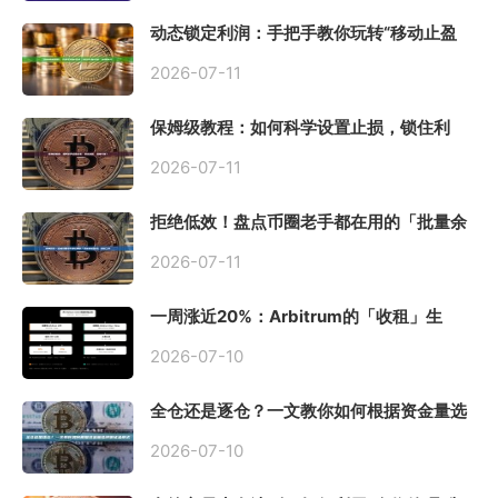
动态锁定利润：手把手教你玩转“移动止盈
止损”高级技巧
2026-07-11
保姆级教程：如何科学设置止损，锁住利
润、斩断亏损？
2026-07-11
拒绝低效！盘点币圈老手都在用的「批量余
额查询」终极工具
2026-07-11
一周涨近20%：Arbitrum的「收租」生
意，因Robinhood Chain一夜盘活
2026-07-10
全仓还是逐仓？一文教你如何根据资金量选
择保证金模式
2026-07-10