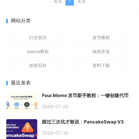
首页
1
末页
网站分类
行业资讯
发币教程
solana教程
钱包安装
加密百科
资料下载
最近发表
Four.Meme 发币新手教程：一键创建代币
同步买入，告别手动踩坑
2026-07-20
踩过三次坑才敢说：PancakeSwap V3
Stable Pool 最容易翻车的不是手续费，是
初始化
2026-07-16