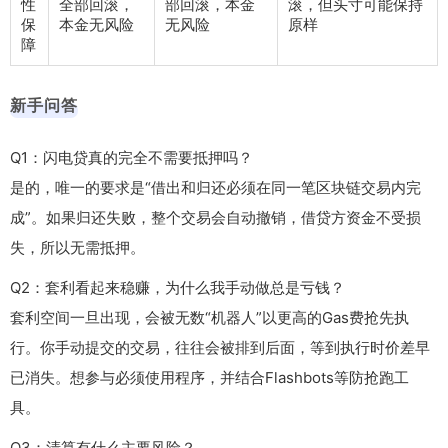
性
全部回滚，
部回滚，本金
滚，但头寸可能保持
保
本金无风险
无风险
原样
障
新手问答
Q1：闪电贷真的完全不需要抵押吗？
是的，唯一的要求是“借出和归还必须在同一笔区块链交易内完
成”。如果归还失败，整个交易会自动撤销，借贷方资金不受损
失，所以无需抵押。
Q2：套利看起来稳赚，为什么我手动做总是亏钱？
套利空间一旦出现，会被无数“机器人”以更高的Gas费抢先执
行。你手动提交的交易，往往会被排到后面，等到执行时价差早
已消失。想参与必须使用程序，并结合Flashbots等防抢跑工
具。
Q3：清算有什么主要风险？