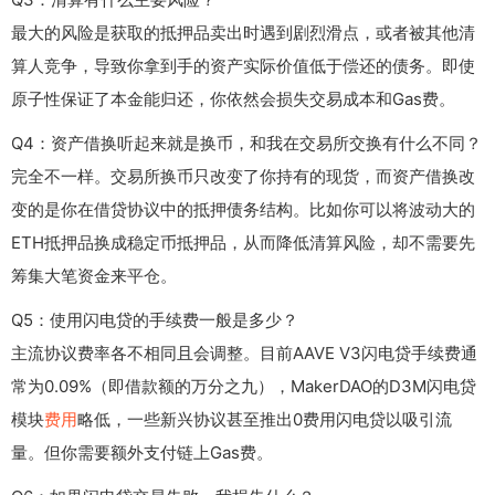
最大的风险是获取的抵押品卖出时遇到剧烈滑点，或者被其他清
算人竞争，导致你拿到手的资产实际价值低于偿还的债务。即使
原子性保证了本金能归还，你依然会损失交易成本和Gas费。
Q4：资产借换听起来就是换币，和我在交易所交换有什么不同？
完全不一样。交易所换币只改变了你持有的现货，而资产借换改
变的是你在借贷协议中的抵押债务结构。比如你可以将波动大的
ETH抵押品换成稳定币抵押品，从而降低清算风险，却不需要先
筹集大笔资金来平仓。
Q5：使用闪电贷的手续费一般是多少？
主流协议费率各不相同且会调整。目前AAVE V3闪电贷手续费通
常为0.09%（即借款额的万分之九），MakerDAO的D3M闪电贷
模块
费用
略低，一些新兴协议甚至推出0费用闪电贷以吸引流
量。但你需要额外支付链上Gas费。