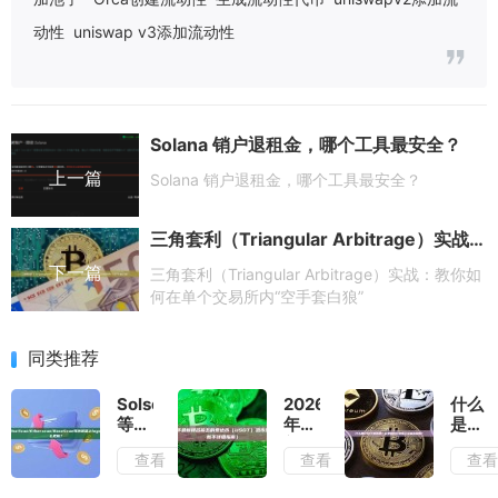
动性
uniswap v3添加流动性
Solana 销户退租金，哪个工具最安全？
上一篇
Solana 销户退租金，哪个工具最安全？
三角套利（Triangular Arbitrage）实战：教你如何在单个交易所内“空手套白狼”
下一篇
三角套利（Triangular Arbitrage）实战：教你如
何在单个交易所内“空手套白狼”
同类推荐
Solscan/BscScan/Etherscan/BaseScan
2026
什么
等浏
年最
是
览器
新排
USDT
查看
查看
查
上
名前
混币
logo
五的
器？