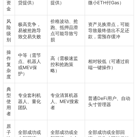
资
贷提供）
提供）
微小ETH付Gas）
金
风
价格波动、抢
极高竞争，
资产兑换滑点，可能
险
跑、抵押品滑
易被抢跑导
导致最终借出不足还
级
点可能导致亏
致交易失败
款，需预存缓冲
别
损
操
中等（需节
作
高（需极速监
点、机器人
相对较低（可通过前
复
控和抢跑策
或MEV保
端一键操作）
杂
略）
护）
度
典
型
专业套利机
专业清算机器
普通DeFi用户、自动
使
器人、量化
人、MEV搜索
头寸管理器
用
团队
者
者
原
子
全部成功或
全部成功或全
全部成功或全部回