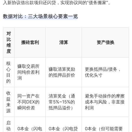
入新协议借出款项归还闪贷，实现协议间的“债务搬家”。
数据对比：三大场景核心要素一览
对
比
搬砖套利
清算
资产借换
维
度
核
赚取交易所
心
赚取清算奖励
更换抵押品/债务，
间纯价差利
目
的抵押品折价
优化头寸
润
的
收
同一资产在
清算奖金（通
避免手动操作的摩擦
益
不同DEX的
常5%~15%的
成本与风险，非直接
来
瞬间价差
抵押品溢价）
利润
源
启
动
0本金（闪电
0本金（闪电贷
0本金（但可能需要