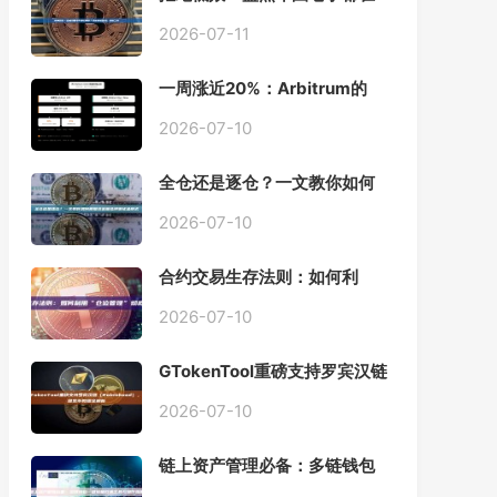
用的「批量余额查询」终极工
具
2026-07-11
一周涨近20%：Arbitrum的
「收租」生意，因Robinhood
Chain一夜盘活
2026-07-10
全仓还是逐仓？一文教你如何
根据资金量选择保证金模式
2026-07-10
合约交易生存法则：如何利
用“仓位管理”彻底告别爆仓？
2026-07-10
GTokenTool重磅支持罗宾汉链
（Robinhood），一键发币教
程全解析
2026-07-10
链上资产管理必备：多链钱包
一键批量归集工具与操作指南