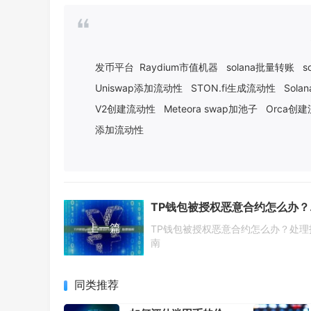
发币平台
Raydium市值机器
solana批量转账
s
Uniswap添加流动性
STON.fi生成流动性
Sol
V2创建流动性
Meteora swap加池子
Orca创
添加流动性
TP
上一篇
TP钱包被授权恶意合约怎么办？处理
南
同类推荐