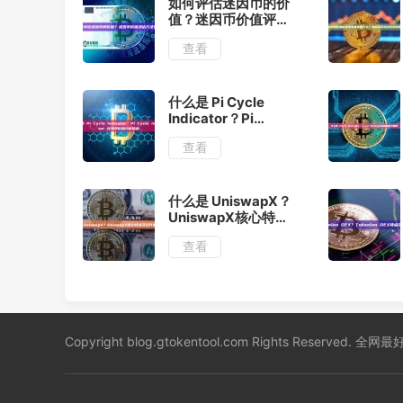
如何评估迷因币的价
值？迷因币价值评估
方法总结
查看
什么是 Pi Cycle
Indicator？Pi
Cycle Indicator 比
查看
特币价格分析指标
什么是 UniswapX？
UniswapX核心特点
及运作机制解析
查看
Copyright blog.gtokentool.com Rights Reserved.