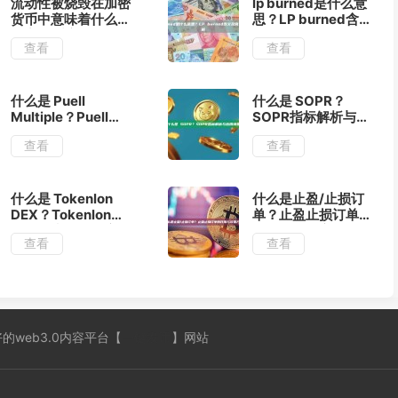
流动性被烧毁在加密
lp burned是什么意
货币中意味着什么？
思？LP burned含义
加密货币流动性烧毁
及常见场景解析
查看
查看
机制解析
什么是 Puell
什么是 SOPR？
Multiple？Puell
SOPR指标解析与应
Multiple指标解析与
用场景
查看
查看
应用
什么是 Tokenlon
什么是止盈/止损订
DEX？Tokenlon
单？止盈止损订单的
DEX特点及运作方式
作用与设置方法
查看
查看
介绍
 全网最好的web3.0内容平台【
一键发币
】网站