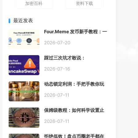
加密百科
资料下载
最近发表
Four.Meme 发币新手教程：一
键创建代币同步买入，告别手
动踩坑
2026-07-20
踩过三次坑才敢说：
PancakeSwap V3 Stable
Pool 最容易翻车的不是手续
2026-07-16
费，是初始化
动态锁定利润：手把手教你玩
转“移动止盈止损”高级技巧
2026-07-11
保姆级教程：如何科学设置止
损，锁住利润、斩断亏损？
2026-07-11
拒绝低效！盘点币圈老手都在