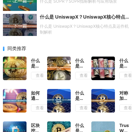
上一篇
什么是 SOPR？SOPR指标解析与应用场景
什么是 UniswapX？UniswapX核心特点及运作机制解析
下一篇
什么是 UniswapX？UniswapX核心特点及运作机
制解析
同类推荐
什么
什么
什么
是拜
是杂
是
占庭
湊函
NFT
查看
查看
查
容错
数与
的版
(BFT)？
区块
权和
拜占
链账
所有
庭容
本？
权？
如何
什么
对称
错技
区块
NFT
通过
是加
加密
术及
链技
版权
转移
密货
与非
查看
查看
查
其应
术中
与所
建立
币中
对称
用解
的哈
有权
加密
的
加密
析
希函
解析
空投
Solidity？
是什
数与
智能
Solidity
么？
区块
什么
Trust
账本
合
编程
对称
挖矿
是交
Walle