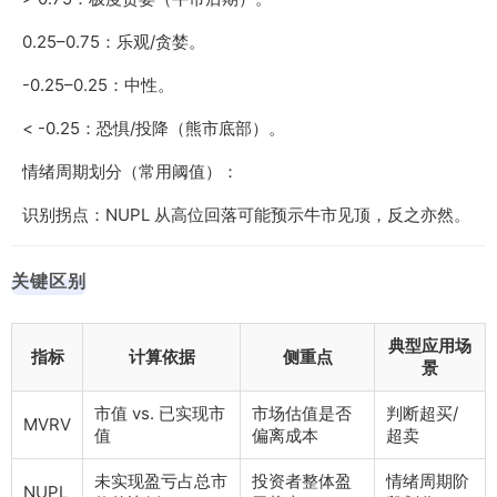
0.25–0.75：乐观/贪婪。
-0.25–0.25：中性。
< -0.25：恐惧/投降（熊市底部）。
情绪周期划分（常用阈值）：
识别拐点：NUPL 从高位回落可能预示牛市见顶，反之亦然。
关键区别
典型应用场
指标
计算依据
侧重点
景
市值 vs. 已实现市
市场估值是否
判断超买/
MVRV
值
偏离成本
超卖
未实现盈亏占总市
投资者整体盈
情绪周期阶
NUPL