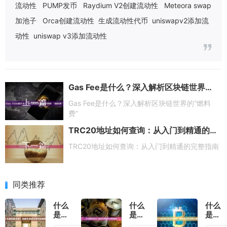
流动性
PUMP发币
Raydium V2创建流动性
Meteora swap
加池子
Orca创建流动性
生成流动性代币
uniswapv2添加流
动性
uniswap v3添加流动性
Gas Fee是什么？深入解析区块链世界的“燃料费”
上一篇
Gas Fee是什么？深入解析区块链世界的“燃料
费”
TRC20地址如何查询：从入门到精通的完整指南
下一篇
TRC20地址如何查询：从入门到精通的完整指南
同类推荐
什么
什么
什么
是自
是跳
是相
营交
空头
对波