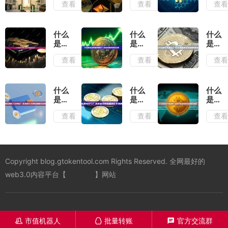
查看
查看
查
易？
寸？
动率
自营
跳空
指
交易
头寸
标？
定义
的定
相对
什么
什么
什么
及特
义与
波动
是鲸
是流
是空
点解
风险
率指
鱼交
动性
头挤
查看
查看
查
析
管理
标详
易策
偏好
压？
解
略？
理
空头
鲸鱼
论？
挤压
交易
流动
概念
什么
什么
什么
策略
性偏
及案
是区
是
是多
详解
好理
例详
块链
NDFs？
资产
查看
查看
查
与应
论详
解
三元
无本
流动
用
解
悖
金交
性？
论？
割远
多资
区块
期外
产流
链三
汇交
动性
Copyright blog.gtokentool.com Rights Reserved. 全网最好的
元悖
易解
概念
论解
析
及重
web3.0内容平台【
一键发币
】网站
析与
要性
突破
解析
方案
市值机器人
批量转账
官方交流群
󦋱
󦊱
󦍁