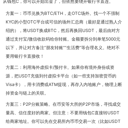
从钱包C，你可以开始出金了，但依然要绕开银行卡直连。
方案一：币币兑换为BTC/ETH，走OTC场外。找一个不强制
KYC的小型OTC平台或可信的场外汇总商（最好是通过熟人介
绍的），将USDT换成BTC，然后再换回USDT，最后由对方
通过支付宝/微信收款码给你转账。金额要拆分到单笔5000元
以下，并让对方备注“朋友转账”“生活费”等合理名义。绝对不
要用银行卡直接收！
方案二：利用海外虚拟卡/预付卡。如果你有境外身份或资
源，把USDT充值到付虚拟卡平台（如一些支持加密货币的
Visa卡），用卡消费或ATM提现，再存入内地账户，物理上断
掉资金与链上的关联。
方案三：P2P分账策略。在币安等大所的P2P市场，寻找成交
量高、信任度好的商家。但注意：不要用钱包C直接转USDT
给商家地址。你可以先在交易所内币币交易一次（比如USDT