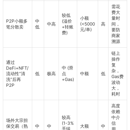
需花
费大
较低
小额
量时
P2P小额多
中
(溢价
中高
(<5000
高
间，
笔分散卖
低
+转账
元/单)
要防
费)
商家
溯源
链上
操作
通过
复
中 (滑
DeFi+NFT/
杂，
流动性“清
低
极高
点
中额
低
Gas费
洗”后再
+Gas)
波动
P2P
大，
耗时
高度
依赖
较高
中介
场外大宗担
(1-3%
信
保交易（熟
中
中
大额
中
手续
用，