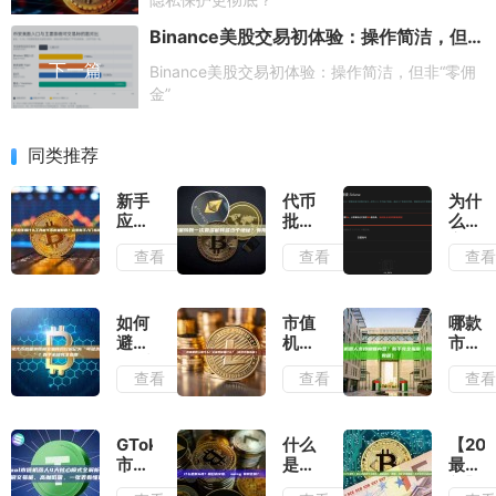
Binance美股交易初体验：操作简洁，但非“零佣金”
下一篇
Binance美股交易初体验：操作简洁，但非“零佣
金”
同类推荐
新手
代币
为什
应该
批量
么大
用什
转账
家都
查看
查看
查
么工
一次
选择
具做
最多
GToke
代币
能转
租金
批量
多少
回收
如何
市值
哪款
转
个地
工
避免
机器
市值
账？
址？
具？
代币
人是
机器
查看
查看
查
完整
有限
（202
批量
什
人支
新手
制
新手
转账
么？
持蝴
入门
吗？
完整
被交
它能
蝶内
指南
指
易所
帮你
盘？
GTokenTool
什么
【202
南）
风控
做什
新手
市值
是剥
最
标记
么？
完全
机器
头
新】