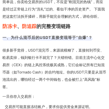
简单说，你卖给交易所的USDT，不应是“刚混完的热钱”，而应
是经过正常链上行为“洗礼”过的、看似干净的历史资产。 下面我
把这套打法拆开揉碎，用新手能完全理解的方式，讲给你听。
防冻卡
、
防追踪
的完整变现链路
一、为什么混币后的USDT直接变现等于“自爆”？
很多新手觉得，USDT混完币，来源就模糊了，直接转到币安、
欧易卖掉，钱到银行卡不就完了？大错特错。目前主流中心化交
易所（CEX）的链上风控系统极其成熟，它们会标记所有已知混
币器（如Tornado Cash）的合约地址。你的USDT只要是从混币
池流出的，哪怕经过一两个中间钱包，也会被打上“高风险”标
签。
一旦你存入交易所：
交易所可能直接冻结账户，要求你提供资金来源证明。