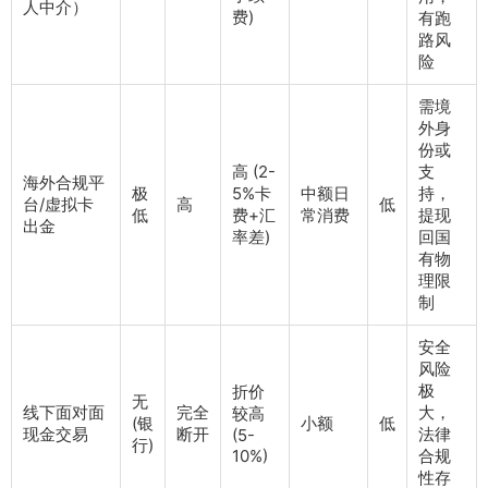
人中介）
费)
有跑
路风
险
需境
外身
份或
高 (2-
支
海外合规平
极
5%卡
中额日
持，
台/虚拟卡
高
低
低
费+汇
常消费
提现
出金
率差)
回国
有物
理限
制
安全
风险
极
折价
无
线下面对面
完全
大，
较高
(银
小额
低
现金交易
断开
法律
(5-
行)
10%)
合规
性存