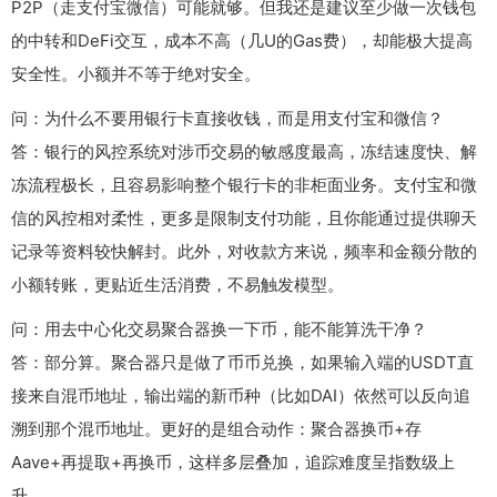
P2P（走支付宝微信）可能就够。但我还是建议至少做一次钱包
的中转和DeFi交互，成本不高（几U的Gas费），却能极大提高
安全性。小额并不等于绝对安全。
问：为什么不要用银行卡直接收钱，而是用支付宝和微信？
答：银行的风控系统对涉币交易的敏感度最高，冻结速度快、解
冻流程极长，且容易影响整个银行卡的非柜面业务。支付宝和微
信的风控相对柔性，更多是限制支付功能，且你能通过提供聊天
记录等资料较快解封。此外，对收款方来说，频率和金额分散的
小额转账，更贴近生活消费，不易触发模型。
问：用去中心化交易聚合器换一下币，能不能算洗干净？
答：部分算。聚合器只是做了币币兑换，如果输入端的USDT直
接来自混币地址，输出端的新币种（比如DAI）依然可以反向追
溯到那个混币地址。更好的是组合动作：聚合器换币+存
Aave+再提取+再换币，这样多层叠加，追踪难度呈指数级上
升。