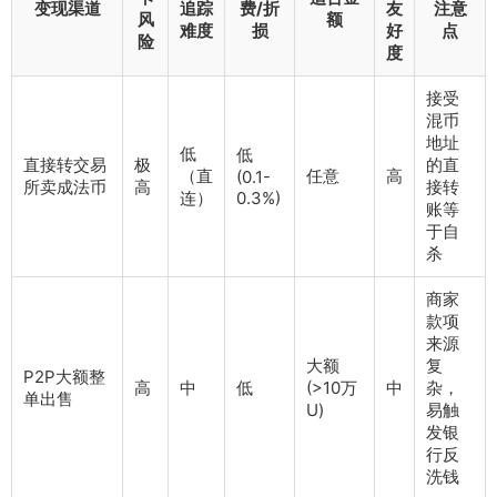
变现渠道
追踪
费/折
友
注意
风
额
难度
损
好
点
险
度
接受
混币
地址
低
低
直接转交易
极
的直
（直
任意
高
(0.1-
所卖成法币
高
接转
连）
0.3%)
账等
于自
杀
商家
款项
来源
大额
复
P2P大额整
高
中
低
(>10万
中
杂，
单出售
U)
易触
发银
行反
洗钱